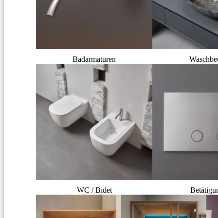
Badarmaturen
Waschbe
WC / Bidet
Betätigu