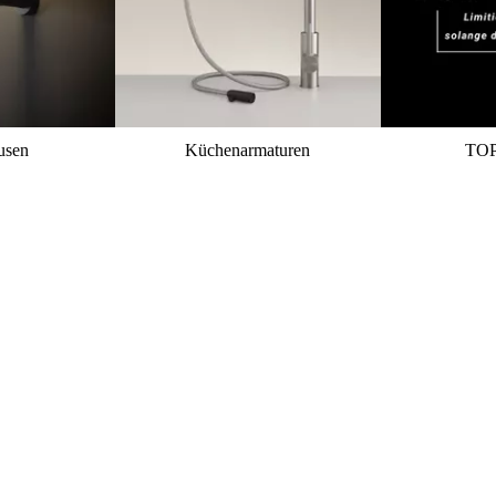
usen
Küchenarmaturen
TO