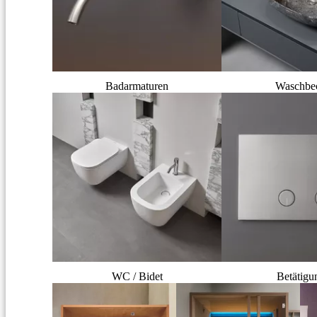
Badarmaturen
Waschbe
WC / Bidet
Betätigu