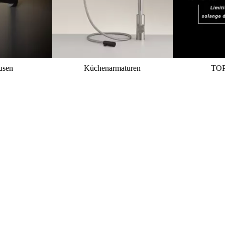
usen
Küchenarmaturen
TO