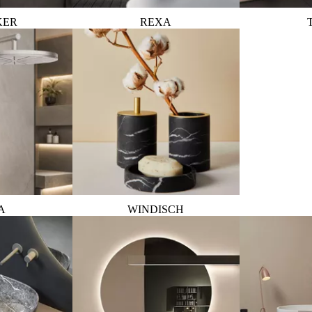
KER
REXA
A
WINDISCH