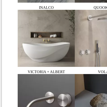
INALCO
QUOO
VICTORIA + ALBERT
VOL