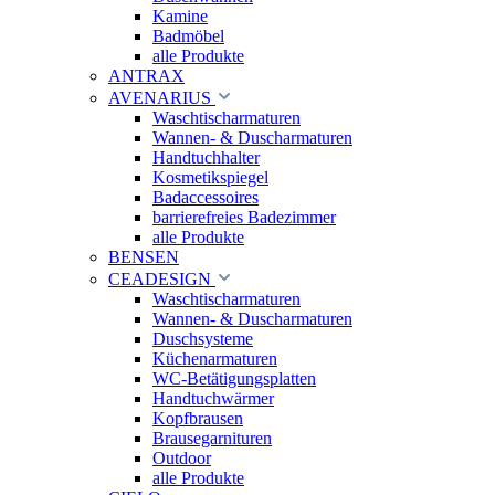
Kamine
Badmöbel
alle Produkte
ANTRAX
AVENARIUS
Waschtischarmaturen
Wannen- & Duscharmaturen
Handtuchhalter
Kosmetikspiegel
Badaccessoires
barrierefreies Badezimmer
alle Produkte
BENSEN
CEADESIGN
Waschtischarmaturen
Wannen- & Duscharmaturen
Duschsysteme
Küchenarmaturen
WC-Betätigungsplatten
Handtuchwärmer
Kopfbrausen
Brausegarnituren
Outdoor
alle Produkte