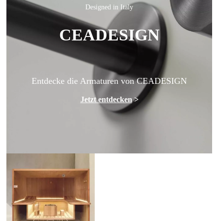
Designed in Italy
CEADESIGN
Entdecke die Armaturen von CEADESIGN
Jetzt entdecken
>