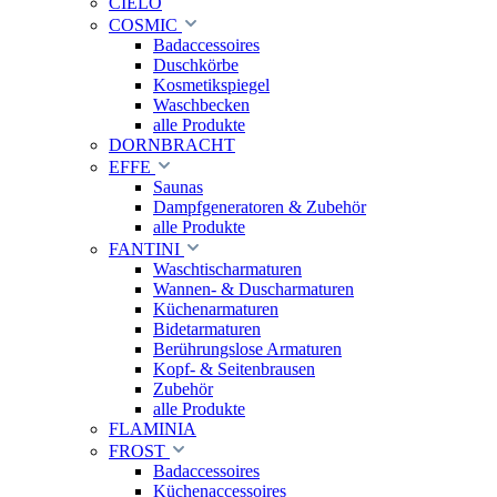
CIELO
COSMIC
Badaccessoires
Duschkörbe
Kosmetikspiegel
Waschbecken
alle Produkte
DORNBRACHT
EFFE
Saunas
Dampfgeneratoren & Zubehör
alle Produkte
FANTINI
Waschtischarmaturen
Wannen- & Duscharmaturen
Küchenarmaturen
Bidetarmaturen
Berührungslose Armaturen
Kopf- & Seitenbrausen
Zubehör
alle Produkte
FLAMINIA
FROST
Badaccessoires
Küchenaccessoires