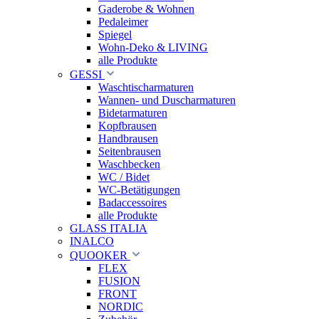
Gaderobe & Wohnen
Pedaleimer
Spiegel
Wohn-Deko & LIVING
alle Produkte
GESSI
Waschtischarmaturen
Wannen- und Duscharmaturen
Bidetarmaturen
Kopfbrausen
Handbrausen
Seitenbrausen
Waschbecken
WC / Bidet
WC-Betätigungen
Badaccessoires
alle Produkte
GLASS ITALIA
INALCO
QUOOKER
FLEX
FUSION
FRONT
NORDIC