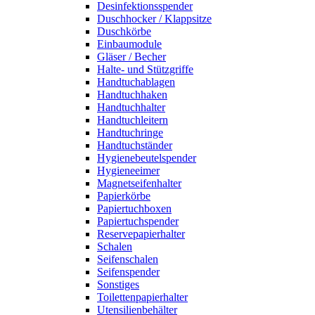
Desinfektionsspender
Duschhocker / Klappsitze
Duschkörbe
Einbaumodule
Gläser / Becher
Halte- und Stützgriffe
Handtuchablagen
Handtuchhaken
Handtuchhalter
Handtuchleitern
Handtuchringe
Handtuchständer
Hygienebeutelspender
Hygieneeimer
Magnetseifenhalter
Papierkörbe
Papiertuchboxen
Papiertuchspender
Reservepapierhalter
Schalen
Seifenschalen
Seifenspender
Sonstiges
Toilettenpapierhalter
Utensilienbehälter