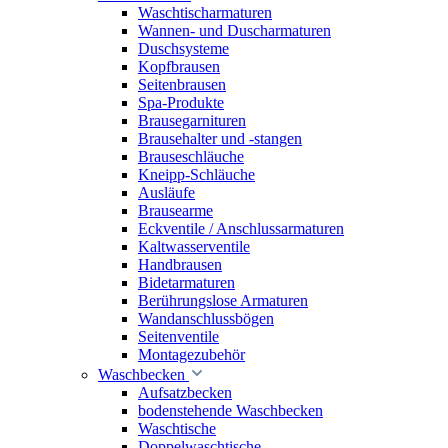
Waschtischarmaturen
Wannen- und Duscharmaturen
Duschsysteme
Kopfbrausen
Seitenbrausen
Spa-Produkte
Brausegarnituren
Brausehalter und -stangen
Brauseschläuche
Kneipp-Schläuche
Ausläufe
Brausearme
Eckventile / Anschlussarmaturen
Kaltwasserventile
Handbrausen
Bidetarmaturen
Berührungslose Armaturen
Wandanschlussbögen
Seitenventile
Montagezubehör
Waschbecken
Aufsatzbecken
bodenstehende Waschbecken
Waschtische
Doppelwaschtische