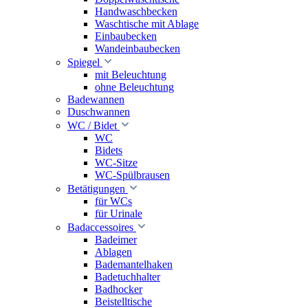
Handwaschbecken
Waschtische mit Ablage
Einbaubecken
Wandeinbaubecken
Spiegel
mit Beleuchtung
ohne Beleuchtung
Badewannen
Duschwannen
WC / Bidet
WC
Bidets
WC-Sitze
WC-Spülbrausen
Betätigungen
für WCs
für Urinale
Badaccessoires
Badeimer
Ablagen
Bademantelhaken
Badetuchhalter
Badhocker
Beistelltische