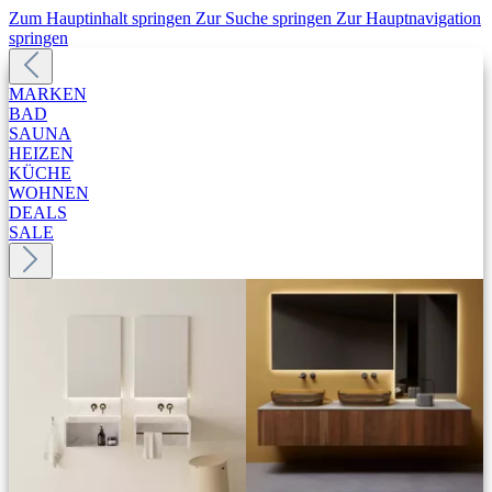
Zum Hauptinhalt springen
Zur Suche springen
Zur Hauptnavigation
springen
MARKEN
BAD
SAUNA
HEIZEN
KÜCHE
WOHNEN
DEALS
SALE