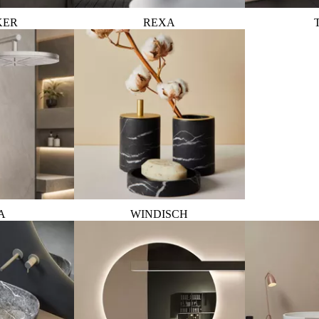
KER
REXA
A
WINDISCH