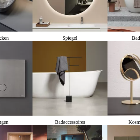
cken
Spiegel
Bad
ngen
Badaccessoires
Kosme