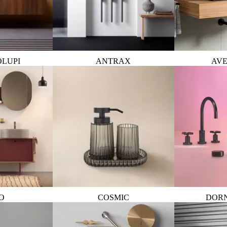
OLUPI
ANTRAX
AVE
O
COSMIC
DOR