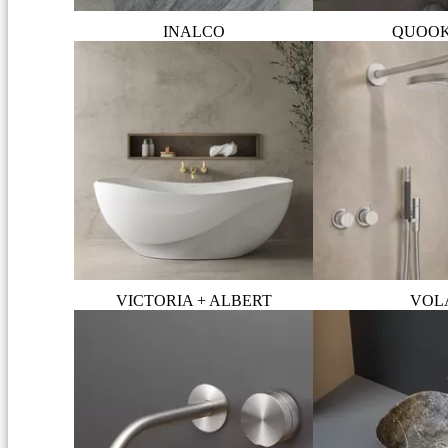
INALCO
QUOO
VICTORIA + ALBERT
VOL