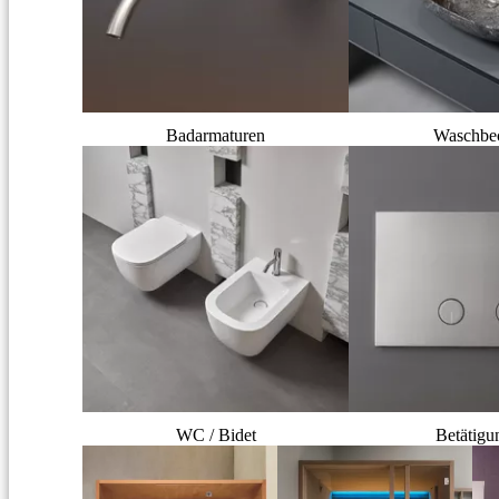
Badarmaturen
Waschbe
WC / Bidet
Betätigu