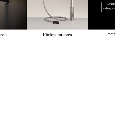
usen
Küchenarmaturen
TO