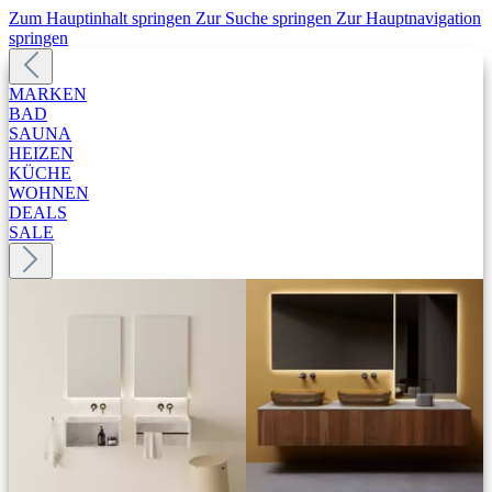
Zum Hauptinhalt springen
Zur Suche springen
Zur Hauptnavigation
springen
MARKEN
BAD
SAUNA
HEIZEN
KÜCHE
WOHNEN
DEALS
SALE