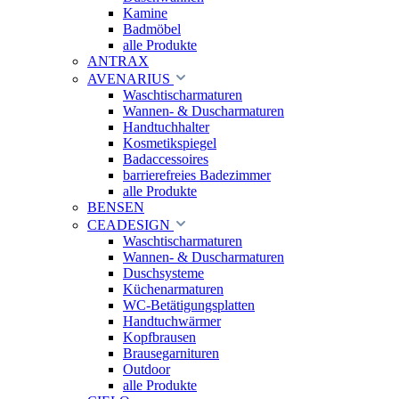
Kamine
Badmöbel
alle Produkte
ANTRAX
AVENARIUS
Waschtischarmaturen
Wannen- & Duscharmaturen
Handtuchhalter
Kosmetikspiegel
Badaccessoires
barrierefreies Badezimmer
alle Produkte
BENSEN
CEADESIGN
Waschtischarmaturen
Wannen- & Duscharmaturen
Duschsysteme
Küchenarmaturen
WC-Betätigungsplatten
Handtuchwärmer
Kopfbrausen
Brausegarnituren
Outdoor
alle Produkte