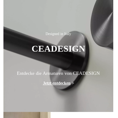
Designed in Italy
CEADESIGN
Entdecke die Armaturen von CEADESIGN
Jetzt entdecken
>