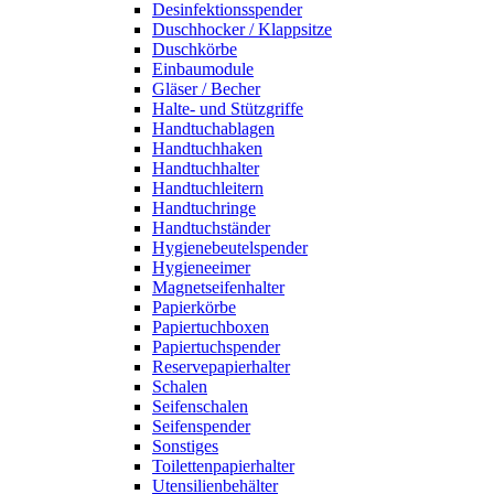
Desinfektionsspender
Duschhocker / Klappsitze
Duschkörbe
Einbaumodule
Gläser / Becher
Halte- und Stützgriffe
Handtuchablagen
Handtuchhaken
Handtuchhalter
Handtuchleitern
Handtuchringe
Handtuchständer
Hygienebeutelspender
Hygieneeimer
Magnetseifenhalter
Papierkörbe
Papiertuchboxen
Papiertuchspender
Reservepapierhalter
Schalen
Seifenschalen
Seifenspender
Sonstiges
Toilettenpapierhalter
Utensilienbehälter