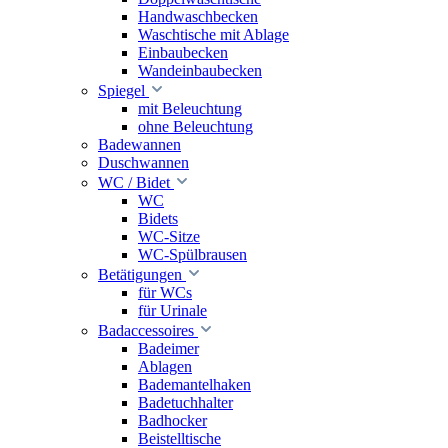
Handwaschbecken
Waschtische mit Ablage
Einbaubecken
Wandeinbaubecken
Spiegel
mit Beleuchtung
ohne Beleuchtung
Badewannen
Duschwannen
WC / Bidet
WC
Bidets
WC-Sitze
WC-Spülbrausen
Betätigungen
für WCs
für Urinale
Badaccessoires
Badeimer
Ablagen
Bademantelhaken
Badetuchhalter
Badhocker
Beistelltische