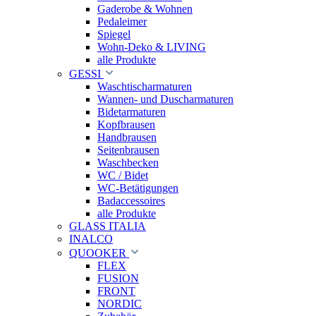
Gaderobe & Wohnen
Pedaleimer
Spiegel
Wohn-Deko & LIVING
alle Produkte
GESSI
Waschtischarmaturen
Wannen- und Duscharmaturen
Bidetarmaturen
Kopfbrausen
Handbrausen
Seitenbrausen
Waschbecken
WC / Bidet
WC-Betätigungen
Badaccessoires
alle Produkte
GLASS ITALIA
INALCO
QUOOKER
FLEX
FUSION
FRONT
NORDIC