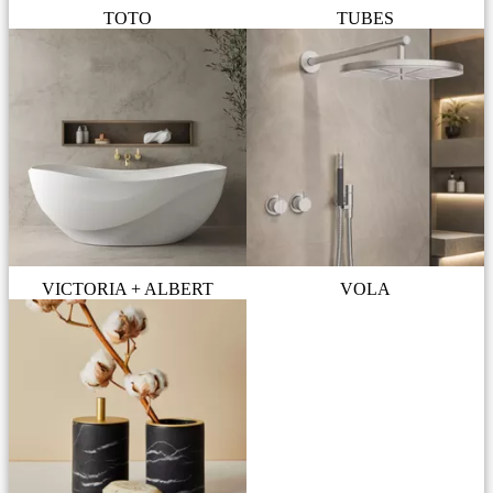
TOTO
TUBES
VICTORIA + ALBERT
VOLA