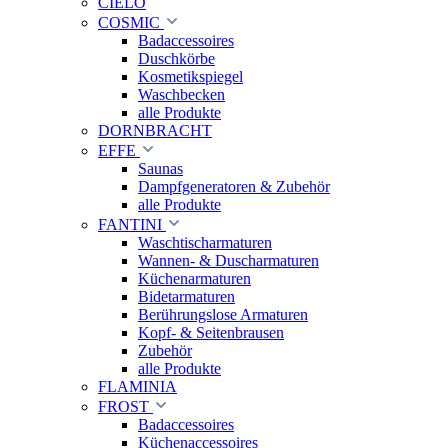
CIELO
COSMIC
Badaccessoires
Duschkörbe
Kosmetikspiegel
Waschbecken
alle Produkte
DORNBRACHT
EFFE
Saunas
Dampfgeneratoren & Zubehör
alle Produkte
FANTINI
Waschtischarmaturen
Wannen- & Duscharmaturen
Küchenarmaturen
Bidetarmaturen
Berührungslose Armaturen
Kopf- & Seitenbrausen
Zubehör
alle Produkte
FLAMINIA
FROST
Badaccessoires
Küchenaccessoires