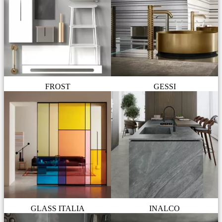
FROST
GESSI
GLASS ITALIA
INALCO