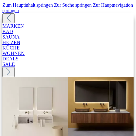
Zum Hauptinhalt springen
Zur Suche springen
Zur Hauptnavigation
springen
MARKEN
BAD
SAUNA
HEIZEN
KÜCHE
WOHNEN
DEALS
SALE