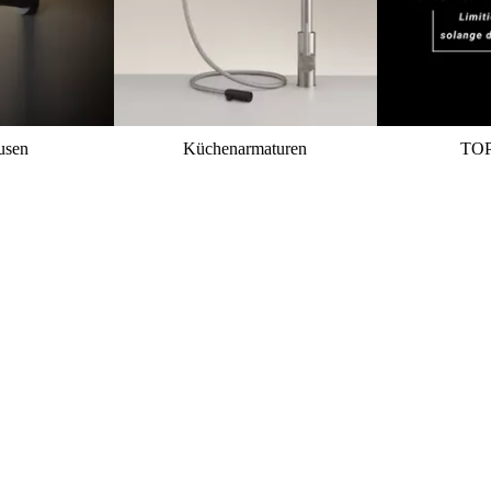
usen
Küchenarmaturen
TO