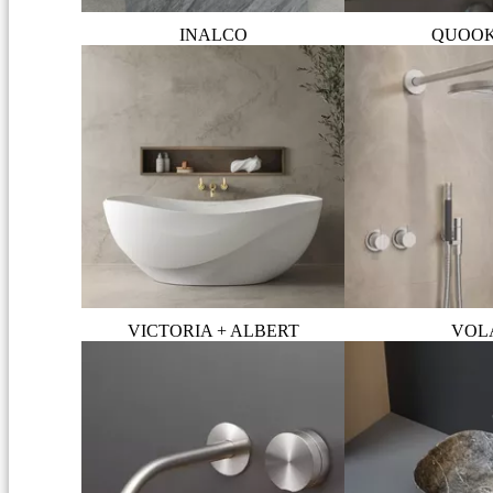
INALCO
QUOO
VICTORIA + ALBERT
VOL