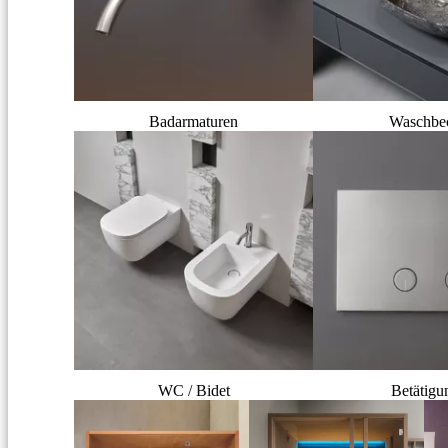
Badarmaturen
Waschbe
WC / Bidet
Betätigu