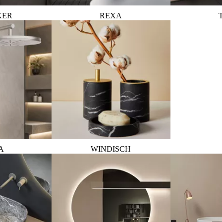
KER
REXA
A
WINDISCH