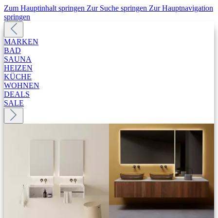
Zum Hauptinhalt springen
Zur Suche springen
Zur Hauptnavigation
springen
MARKEN
BAD
SAUNA
HEIZEN
KÜCHE
WOHNEN
DEALS
SALE