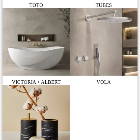
TOTO
TUBES
VICTORIA + ALBERT
VOLA