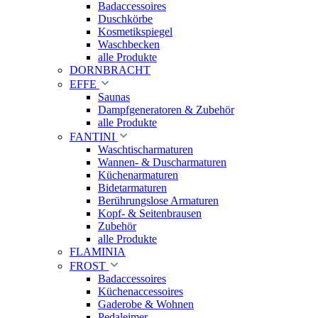
Badaccessoires
Duschkörbe
Kosmetikspiegel
Waschbecken
alle Produkte
DORNBRACHT
EFFE
Saunas
Dampfgeneratoren & Zubehör
alle Produkte
FANTINI
Waschtischarmaturen
Wannen- & Duscharmaturen
Küchenarmaturen
Bidetarmaturen
Berührungslose Armaturen
Kopf- & Seitenbrausen
Zubehör
alle Produkte
FLAMINIA
FROST
Badaccessoires
Küchenaccessoires
Gaderobe & Wohnen
Pedaleimer