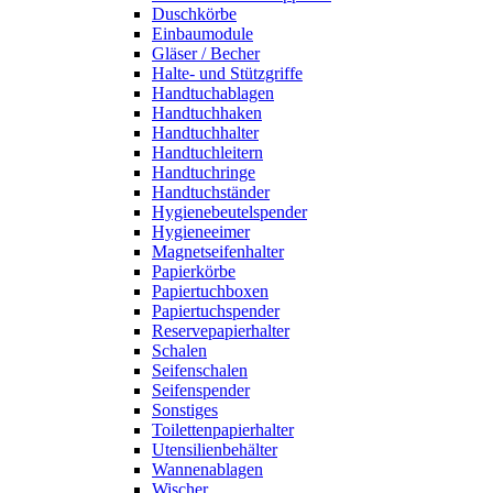
Duschkörbe
Einbaumodule
Gläser / Becher
Halte- und Stützgriffe
Handtuchablagen
Handtuchhaken
Handtuchhalter
Handtuchleitern
Handtuchringe
Handtuchständer
Hygienebeutelspender
Hygieneeimer
Magnetseifenhalter
Papierkörbe
Papiertuchboxen
Papiertuchspender
Reservepapierhalter
Schalen
Seifenschalen
Seifenspender
Sonstiges
Toilettenpapierhalter
Utensilienbehälter
Wannenablagen
Wischer