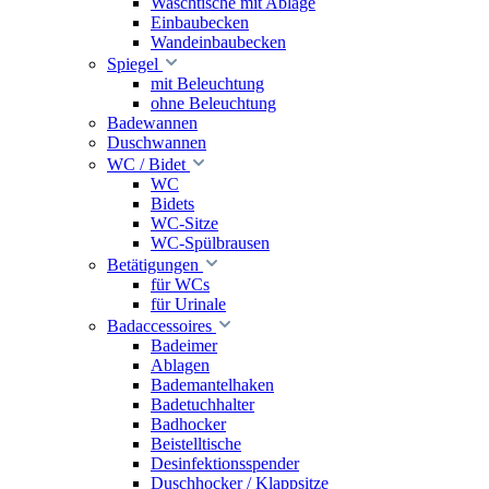
Waschtische mit Ablage
Einbaubecken
Wandeinbaubecken
Spiegel
mit Beleuchtung
ohne Beleuchtung
Badewannen
Duschwannen
WC / Bidet
WC
Bidets
WC-Sitze
WC-Spülbrausen
Betätigungen
für WCs
für Urinale
Badaccessoires
Badeimer
Ablagen
Bademantelhaken
Badetuchhalter
Badhocker
Beistelltische
Desinfektionsspender
Duschhocker / Klappsitze