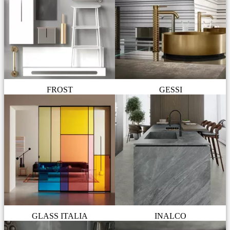
FROST
GESSI
GLASS ITALIA
INALCO