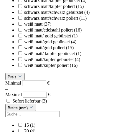
schwarz matt/kupfer gebürstet
(4)
schwarz matt/kupfer poliert
(15)
schwarz matt/schwarz gebürstet
(4)
schwarz matt/schwarz poliert
(11)
weiß matt
(37)
weiß matt/edelstahl poliert
(16)
weiß matt/ gold gebürstet
(1)
weiß matt/gold gebürstet
(4)
weiß matt/gold poliert
(15)
weiß matt/ kupfer gebürstet
(1)
weiß matt/kupfer gebürstet
(4)
weiß matt/kupfer poliert
(16)
Preis
Minimal
€
–
Maximal
€
Sofort lieferbar
(3)
Breite (mm)
15
(1)
20
(4)