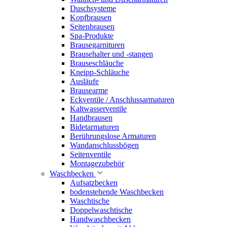
Duschsysteme
Kopfbrausen
Seitenbrausen
Spa-Produkte
Brausegarnituren
Brausehalter und -stangen
Brauseschläuche
Kneipp-Schläuche
Ausläufe
Brausearme
Eckventile / Anschlussarmaturen
Kaltwasserventile
Handbrausen
Bidetarmaturen
Berührungslose Armaturen
Wandanschlussbögen
Seitenventile
Montagezubehör
Waschbecken
Aufsatzbecken
bodenstehende Waschbecken
Waschtische
Doppelwaschtische
Handwaschbecken