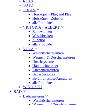
REXA
TOTO
TUBES
Heizköper - Plug and Play
Heizköper - Zubehör
alle Produkte
VICTORIA + ALBERT
Badewannen
Waschbecken
Zubehör
alle Produkte
VOLA
Waschtischarmaturen
Wannen- & Duscharmaturen
Duschsysteme
Handtuchwärmer
Küchenarmaturen
Badaccessoires
Berührungslose Armaturen
alle Produkte
WINDISCH
BAD
Badarmaturen
Waschtischarmaturen
Wannen- und Duscharmaturen