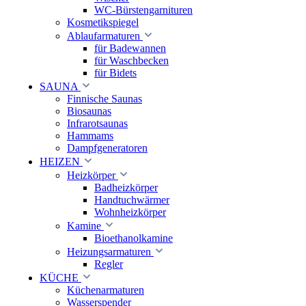
WC-Bürstengarnituren
Kosmetikspiegel
Ablaufarmaturen
für Badewannen
für Waschbecken
für Bidets
SAUNA
Finnische Saunas
Biosaunas
Infrarotsaunas
Hammams
Dampfgeneratoren
HEIZEN
Heizkörper
Badheizkörper
Handtuchwärmer
Wohnheizkörper
Kamine
Bioethanolkamine
Heizungsarmaturen
Regler
KÜCHE
Küchenarmaturen
Wasserspender