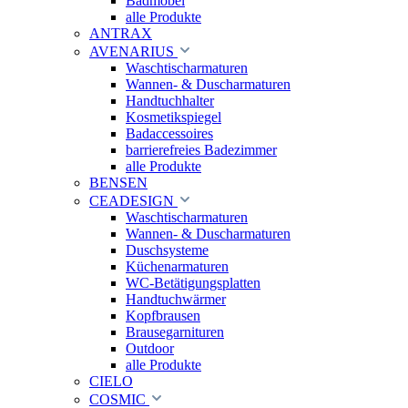
Badmöbel
alle Produkte
ANTRAX
AVENARIUS
Waschtischarmaturen
Wannen- & Duscharmaturen
Handtuchhalter
Kosmetikspiegel
Badaccessoires
barrierefreies Badezimmer
alle Produkte
BENSEN
CEADESIGN
Waschtischarmaturen
Wannen- & Duscharmaturen
Duschsysteme
Küchenarmaturen
WC-Betätigungsplatten
Handtuchwärmer
Kopfbrausen
Brausegarnituren
Outdoor
alle Produkte
CIELO
COSMIC