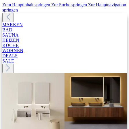
Zum Hauptinhalt springen
Zur Suche springen
Zur Hauptnavigation
springen
MARKEN
BAD
SAUNA
HEIZEN
KÜCHE
WOHNEN
DEALS
SALE