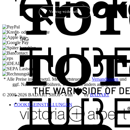
Vertrag widerrufen
* Alle Preise inkl. gesetzl. Mehrwertsteuer zzgl.
Versandkosten
und
ggf. Nachnahmegebühren, wenn nicht anders angegeben.
© 2000-2026 BADART SHOP - with
by
BADART
COOKIE-EINSTELLUNGEN