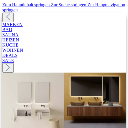
Zum Hauptinhalt springen
Zur Suche springen
Zur Hauptnavigation
springen
MARKEN
BAD
SAUNA
HEIZEN
KÜCHE
WOHNEN
DEALS
SALE