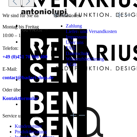
Wir sind für Sie da
Informationen
Zahlung
Montag bis Freitag
Liefer- und Versandkosten
10:00 – 17:00 Uhr
Impressum
Über uns
FAQ
Telefon:
Datenschutz
+49 (0)451 70 980 400
Widerrufsbelehrung
AGB
E-Mail:
contact@badart-shop.de
Oder über unser:
Kontaktformular
Service und Beratung
Kundencenter
Produktberatung