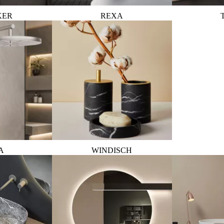
KER
REXA
A
WINDISCH