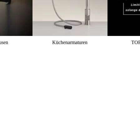
usen
Küchenarmaturen
TO