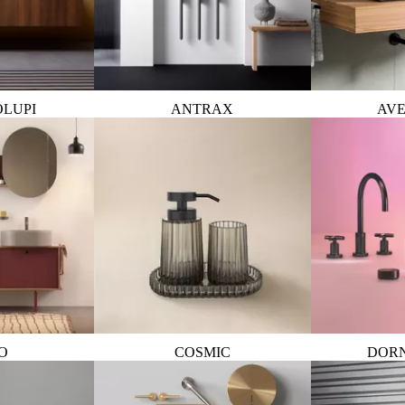
OLUPI
ANTRAX
AVE
O
COSMIC
DOR