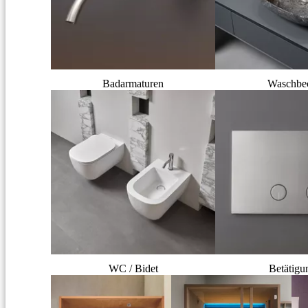
Badarmaturen
Waschbe
WC / Bidet
Betätigu