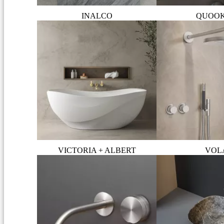
INALCO
QUOO
VICTORIA + ALBERT
VOL