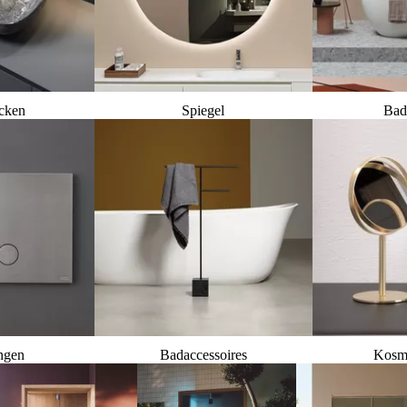
cken
Spiegel
Bad
ngen
Badaccessoires
Kosme