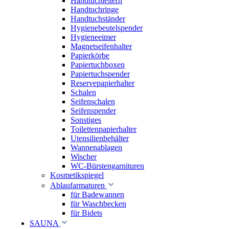
Handtuchleitern
Handtuchringe
Handtuchständer
Hygienebeutelspender
Hygieneeimer
Magnetseifenhalter
Papierkörbe
Papiertuchboxen
Papiertuchspender
Reservepapierhalter
Schalen
Seifenschalen
Seifenspender
Sonstiges
Toilettenpapierhalter
Utensilienbehälter
Wannenablagen
Wischer
WC-Bürstengarnituren
Kosmetikspiegel
Ablaufarmaturen
für Badewannen
für Waschbecken
für Bidets
SAUNA