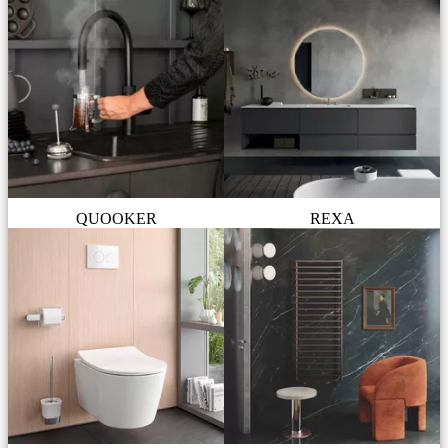
QUOOKER
REXA