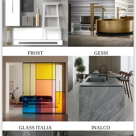
FROST
GESSI
GLASS ITALIA
INALCO