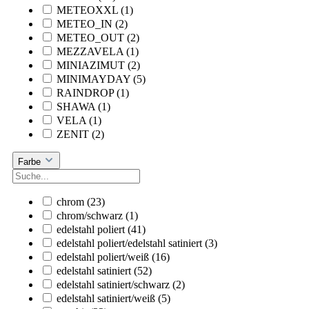
METEOXXL
(1)
METEO_IN
(2)
METEO_OUT
(2)
MEZZAVELA
(1)
MINIAZIMUT
(2)
MINIMAYDAY
(5)
RAINDROP
(1)
SHAWA
(1)
VELA
(1)
ZENIT
(2)
Farbe
chrom
(23)
chrom/schwarz
(1)
edelstahl poliert
(41)
edelstahl poliert/edelstahl satiniert
(3)
edelstahl poliert/weiß
(16)
edelstahl satiniert
(52)
edelstahl satiniert/schwarz
(2)
edelstahl satiniert/weiß
(5)