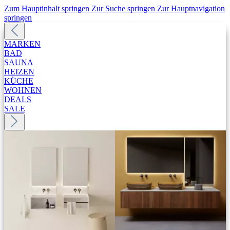
Zum Hauptinhalt springen
Zur Suche springen
Zur Hauptnavigation
springen
MARKEN
BAD
SAUNA
HEIZEN
KÜCHE
WOHNEN
DEALS
SALE