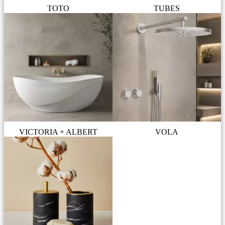
TOTO
TUBES
VICTORIA + ALBERT
VOLA