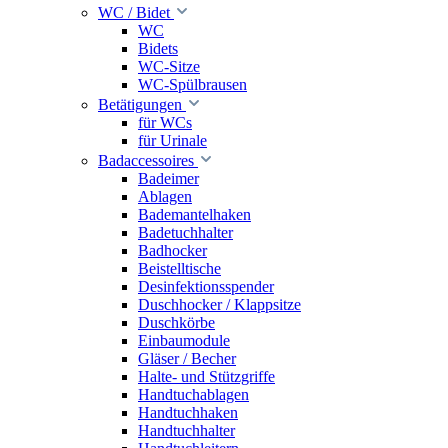
WC / Bidet
WC
Bidets
WC-Sitze
WC-Spülbrausen
Betätigungen
für WCs
für Urinale
Badaccessoires
Badeimer
Ablagen
Bademantelhaken
Badetuchhalter
Badhocker
Beistelltische
Desinfektionsspender
Duschhocker / Klappsitze
Duschkörbe
Einbaumodule
Gläser / Becher
Halte- und Stützgriffe
Handtuchablagen
Handtuchhaken
Handtuchhalter