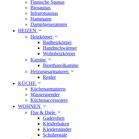
Finnische Saunas
Biosaunas
Infrarotsaunas
Hammams
Dampfgeneratoren
HEIZEN
Heizkörper
Badheizkörper
Handtuchwärmer
Wohnheizkörper
Kamine
Bioethanolkamine
Heizungsarmaturen
Regler
KÜCHE
Küchenarmaturen
Wasserspender
Küchenaccessoires
WOHNEN
Flur & Diele
Gaderoben
Kleiderhaken
Kleiderständer
Schuhregale