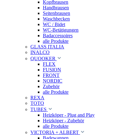
Kopfbrausen
Handbrausen
Seitenbrausen
Waschbecken
WC / Bidet
WC-Betätigungen
Badaccessoires
alle Produkte
GLASS ITALIA
INALCO
QUOOKER
FLEX
FUSION
FRONT
NORDIC
Zubehör
alle Produkte
REXA
TOTO
TUBES
Heizköper - Plug and Play
Heizköper - Zubehör
alle Produkte
VICTORIA + ALBERT
Badewannen