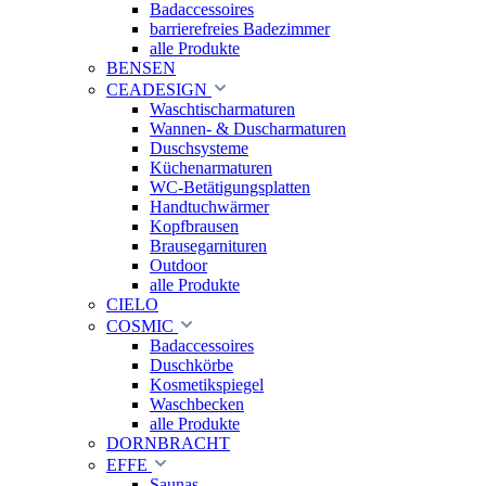
Badaccessoires
barrierefreies Badezimmer
alle Produkte
BENSEN
CEADESIGN
Waschtischarmaturen
Wannen- & Duscharmaturen
Duschsysteme
Küchenarmaturen
WC-Betätigungsplatten
Handtuchwärmer
Kopfbrausen
Brausegarnituren
Outdoor
alle Produkte
CIELO
COSMIC
Badaccessoires
Duschkörbe
Kosmetikspiegel
Waschbecken
alle Produkte
DORNBRACHT
EFFE
Saunas