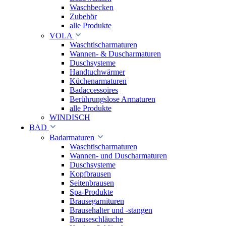
Waschbecken
Zubehör
alle Produkte
VOLA
Waschtischarmaturen
Wannen- & Duscharmaturen
Duschsysteme
Handtuchwärmer
Küchenarmaturen
Badaccessoires
Berührungslose Armaturen
alle Produkte
WINDISCH
BAD
Badarmaturen
Waschtischarmaturen
Wannen- und Duscharmaturen
Duschsysteme
Kopfbrausen
Seitenbrausen
Spa-Produkte
Brausegarnituren
Brausehalter und -stangen
Brauseschläuche