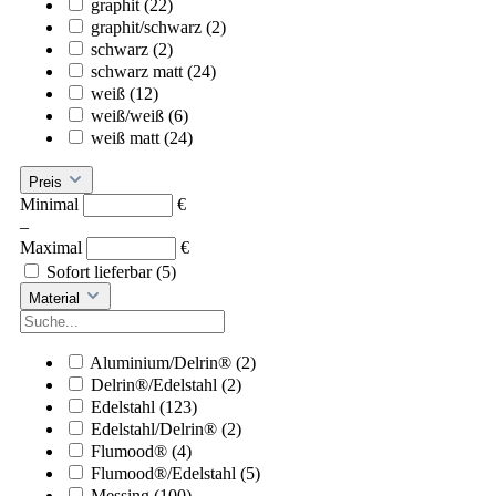
graphit
(22)
graphit/schwarz
(2)
schwarz
(2)
schwarz matt
(24)
weiß
(12)
weiß/weiß
(6)
weiß matt
(24)
Preis
Minimal
€
–
Maximal
€
Sofort lieferbar
(5)
Material
Aluminium/Delrin®
(2)
Delrin®/Edelstahl
(2)
Edelstahl
(123)
Edelstahl/Delrin®
(2)
Flumood®
(4)
Flumood®/Edelstahl
(5)
Messing
(100)