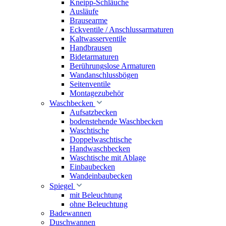
Kneipp-Schläuche
Ausläufe
Brausearme
Eckventile / Anschlussarmaturen
Kaltwasserventile
Handbrausen
Bidetarmaturen
Berührungslose Armaturen
Wandanschlussbögen
Seitenventile
Montagezubehör
Waschbecken
Aufsatzbecken
bodenstehende Waschbecken
Waschtische
Doppelwaschtische
Handwaschbecken
Waschtische mit Ablage
Einbaubecken
Wandeinbaubecken
Spiegel
mit Beleuchtung
ohne Beleuchtung
Badewannen
Duschwannen