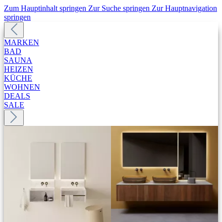
Zum Hauptinhalt springen
Zur Suche springen
Zur Hauptnavigation
springen
MARKEN
BAD
SAUNA
HEIZEN
KÜCHE
WOHNEN
DEALS
SALE