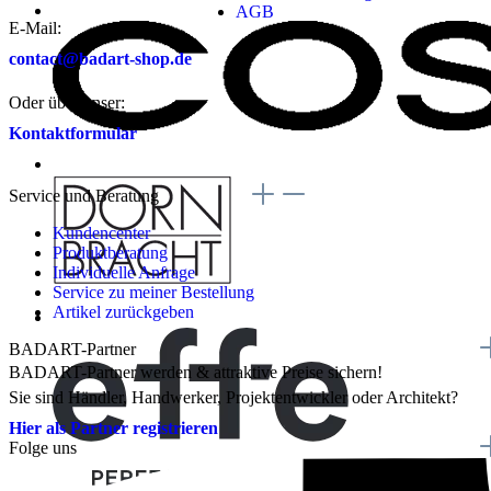
AGB
E-Mail:
contact@badart-shop.de
Oder über unser:
Kontaktformular
Service und Beratung
Kundencenter
Produktberatung
Individuelle Anfrage
Service zu meiner Bestellung
Artikel zurückgeben
BADART-Partner
BADART-Partner werden & attraktive Preise sichern!
Sie sind Händler, Handwerker, Projektentwickler oder Architekt?
Hier als Partner registrieren
Folge uns