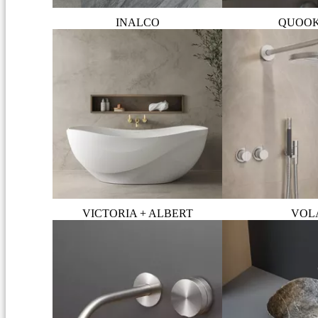
INALCO
QUOO
VICTORIA + ALBERT
VOL