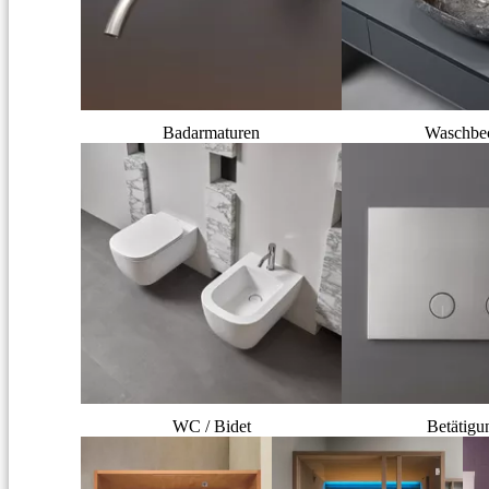
Badarmaturen
Waschbe
WC / Bidet
Betätigu