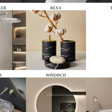
KER
REXA
A
WINDISCH