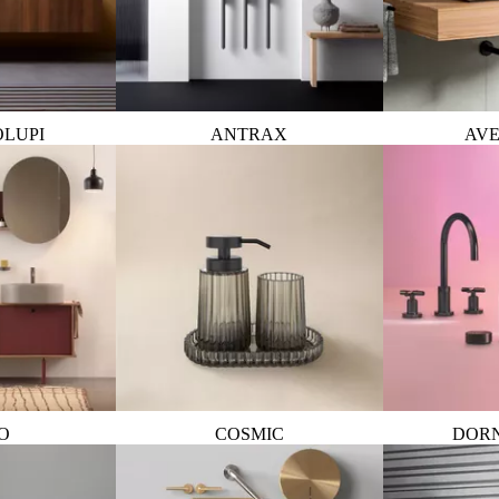
OLUPI
ANTRAX
AVE
O
COSMIC
DOR