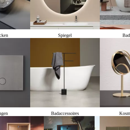
cken
Spiegel
Bad
ngen
Badaccessoires
Kosme