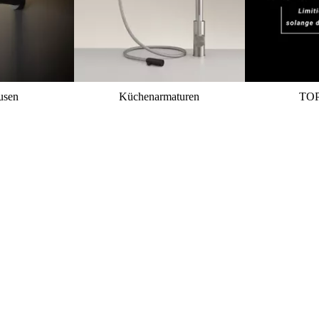
usen
Küchenarmaturen
TO