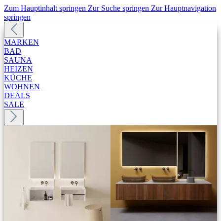
Zum Hauptinhalt springen
Zur Suche springen
Zur Hauptnavigation
springen
MARKEN
BAD
SAUNA
HEIZEN
KÜCHE
WOHNEN
DEALS
SALE