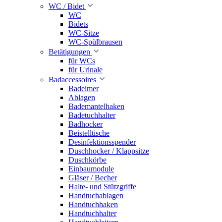
WC / Bidet
WC
Bidets
WC-Sitze
WC-Spülbrausen
Betätigungen
für WCs
für Urinale
Badaccessoires
Badeimer
Ablagen
Bademantelhaken
Badetuchhalter
Badhocker
Beistelltische
Desinfektionsspender
Duschhocker / Klappsitze
Duschkörbe
Einbaumodule
Gläser / Becher
Halte- und Stützgriffe
Handtuchablagen
Handtuchhaken
Handtuchhalter