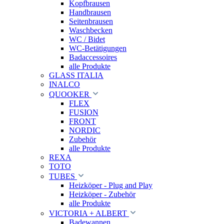
Kopfbrausen
Handbrausen
Seitenbrausen
Waschbecken
WC / Bidet
WC-Betätigungen
Badaccessoires
alle Produkte
GLASS ITALIA
INALCO
QUOOKER
FLEX
FUSION
FRONT
NORDIC
Zubehör
alle Produkte
REXA
TOTO
TUBES
Heizköper - Plug and Play
Heizköper - Zubehör
alle Produkte
VICTORIA + ALBERT
Badewannen