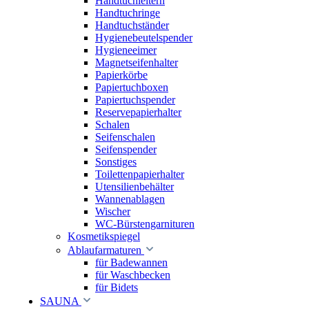
Handtuchleitern
Handtuchringe
Handtuchständer
Hygienebeutelspender
Hygieneeimer
Magnetseifenhalter
Papierkörbe
Papiertuchboxen
Papiertuchspender
Reservepapierhalter
Schalen
Seifenschalen
Seifenspender
Sonstiges
Toilettenpapierhalter
Utensilienbehälter
Wannenablagen
Wischer
WC-Bürstengarnituren
Kosmetikspiegel
Ablaufarmaturen
für Badewannen
für Waschbecken
für Bidets
SAUNA