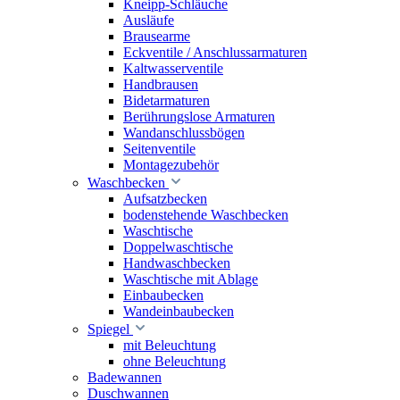
Kneipp-Schläuche
Ausläufe
Brausearme
Eckventile / Anschlussarmaturen
Kaltwasserventile
Handbrausen
Bidetarmaturen
Berührungslose Armaturen
Wandanschlussbögen
Seitenventile
Montagezubehör
Waschbecken
Aufsatzbecken
bodenstehende Waschbecken
Waschtische
Doppelwaschtische
Handwaschbecken
Waschtische mit Ablage
Einbaubecken
Wandeinbaubecken
Spiegel
mit Beleuchtung
ohne Beleuchtung
Badewannen
Duschwannen