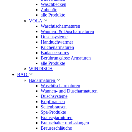
Waschbecken
Zubehör
alle Produkte
VOLA
Waschtischarmaturen
Wannen- & Duscharmaturen
Duschsysteme
Handtuchwärmer
Küchenarmaturen
Badaccessoires
Berührungslose Armaturen
alle Produkte
WINDISCH
BAD
Badarmaturen
Waschtischarmaturen
Wannen- und Duscharmaturen
Duschsysteme
Kopfbrausen
Seitenbrausen
Spa-Produkte
Brausegarnituren
Brausehalter und -stangen
Brauseschläuche