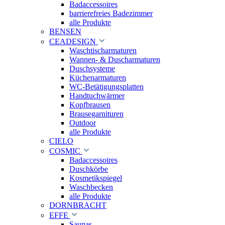
Badaccessoires
barrierefreies Badezimmer
alle Produkte
BENSEN
CEADESIGN
Waschtischarmaturen
Wannen- & Duscharmaturen
Duschsysteme
Küchenarmaturen
WC-Betätigungsplatten
Handtuchwärmer
Kopfbrausen
Brausegarnituren
Outdoor
alle Produkte
CIELO
COSMIC
Badaccessoires
Duschkörbe
Kosmetikspiegel
Waschbecken
alle Produkte
DORNBRACHT
EFFE
Saunas