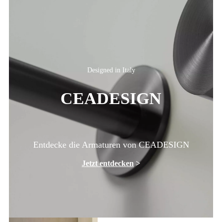
Designed in Italy
CEADESIGN
Entdecke die Armaturen von CEADESIGN
Jetzt entdecken
>