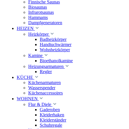
Finnische Saunas
Biosaunas
Infrarotsaunas
Hammams
Dampfgeneratoren
HEIZEN
Heizkörper
Badheizkörper
Handtuchwärmer
Wohnheizkörper
Kamine
Bioethanolkamine
Heizungsarmaturen
Regler
KÜCHE
Küchenarmaturen
Wasserspender
Küchenaccessoires
WOHNEN
Flur & Diele
Gaderoben
Kleiderhaken
Kleiderständer
Schuhregale