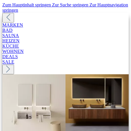
Zum Hauptinhalt springen
Zur Suche springen
Zur Hauptnavigation
springen
MARKEN
BAD
SAUNA
HEIZEN
KÜCHE
WOHNEN
DEALS
SALE