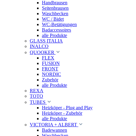
Handbrausen
Seitenbrausen
Waschbecken
WC / Bidet
WC-Betätigungen
Badaccessoires
alle Produkte
GLASS ITALIA
INALCO
QUOOKER
FLEX
FUSION
FRONT
NORDIC
Zubehör
alle Produkte
REXA
TOTO
TUBES
Heizköper - Plug and Play
Heizköper - Zubehör
alle Produkte
VICTORIA + ALBERT
Badewannen
Waschbecken