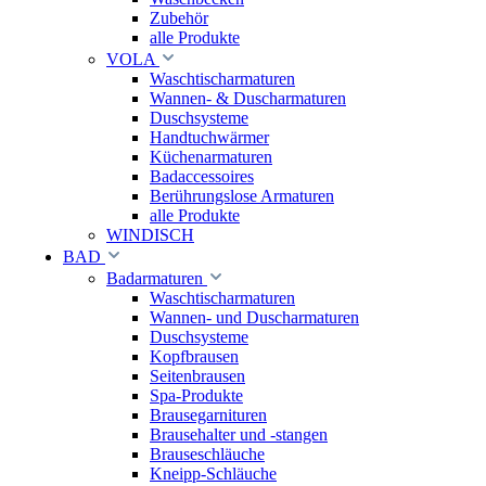
Zubehör
alle Produkte
VOLA
Waschtischarmaturen
Wannen- & Duscharmaturen
Duschsysteme
Handtuchwärmer
Küchenarmaturen
Badaccessoires
Berührungslose Armaturen
alle Produkte
WINDISCH
BAD
Badarmaturen
Waschtischarmaturen
Wannen- und Duscharmaturen
Duschsysteme
Kopfbrausen
Seitenbrausen
Spa-Produkte
Brausegarnituren
Brausehalter und -stangen
Brauseschläuche
Kneipp-Schläuche