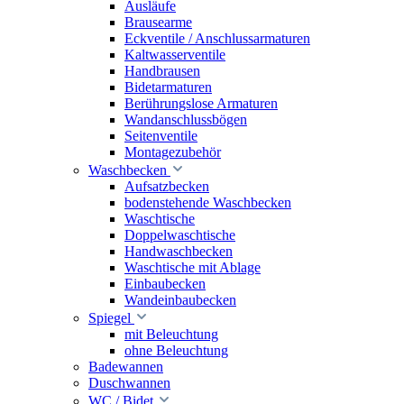
Ausläufe
Brausearme
Eckventile / Anschlussarmaturen
Kaltwasserventile
Handbrausen
Bidetarmaturen
Berührungslose Armaturen
Wandanschlussbögen
Seitenventile
Montagezubehör
Waschbecken
Aufsatzbecken
bodenstehende Waschbecken
Waschtische
Doppelwaschtische
Handwaschbecken
Waschtische mit Ablage
Einbaubecken
Wandeinbaubecken
Spiegel
mit Beleuchtung
ohne Beleuchtung
Badewannen
Duschwannen
WC / Bidet