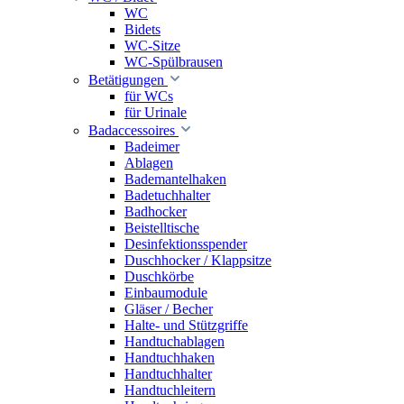
WC
Bidets
WC-Sitze
WC-Spülbrausen
Betätigungen
für WCs
für Urinale
Badaccessoires
Badeimer
Ablagen
Bademantelhaken
Badetuchhalter
Badhocker
Beistelltische
Desinfektionsspender
Duschhocker / Klappsitze
Duschkörbe
Einbaumodule
Gläser / Becher
Halte- und Stützgriffe
Handtuchablagen
Handtuchhaken
Handtuchhalter
Handtuchleitern