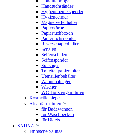
Handtuchringe
Handtuchständer
Hygienebeutelspender
Hygieneeimer
Magnetseifenhalter
Papierkörbe
Papiertuchboxen
Papiertuchspender
Reservepapierhalter
Schalen
Seifenschalen
Seifenspender
Sonstiges
Toilettenpapierhalter
Utensilienbehälter
Wannenablagen
Wischer
WC-Bürstengarnituren
Kosmetikspiegel
Ablaufarmaturen
für Badewannen
für Waschbecken
für Bidets
SAUNA
Finnische Saunas