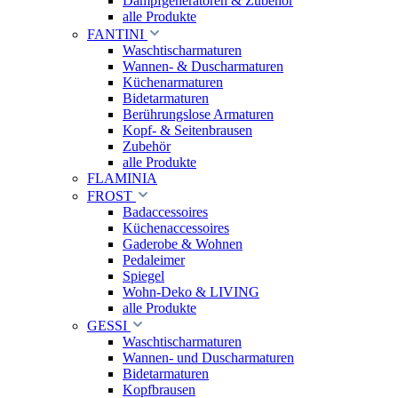
Dampfgeneratoren & Zubehör
alle Produkte
FANTINI
Waschtischarmaturen
Wannen- & Duscharmaturen
Küchenarmaturen
Bidetarmaturen
Berührungslose Armaturen
Kopf- & Seitenbrausen
Zubehör
alle Produkte
FLAMINIA
FROST
Badaccessoires
Küchenaccessoires
Gaderobe & Wohnen
Pedaleimer
Spiegel
Wohn-Deko & LIVING
alle Produkte
GESSI
Waschtischarmaturen
Wannen- und Duscharmaturen
Bidetarmaturen
Kopfbrausen