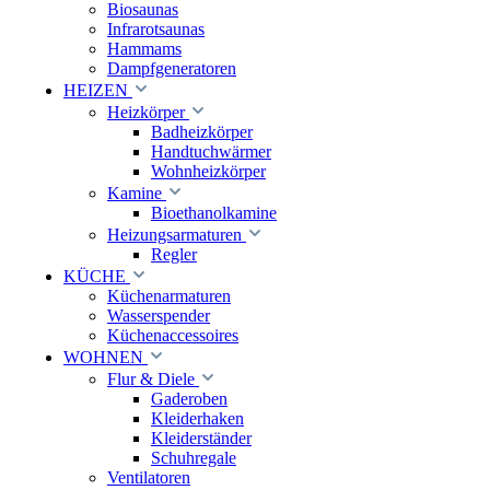
Biosaunas
Infrarotsaunas
Hammams
Dampfgeneratoren
HEIZEN
Heizkörper
Badheizkörper
Handtuchwärmer
Wohnheizkörper
Kamine
Bioethanolkamine
Heizungsarmaturen
Regler
KÜCHE
Küchenarmaturen
Wasserspender
Küchenaccessoires
WOHNEN
Flur & Diele
Gaderoben
Kleiderhaken
Kleiderständer
Schuhregale
Ventilatoren