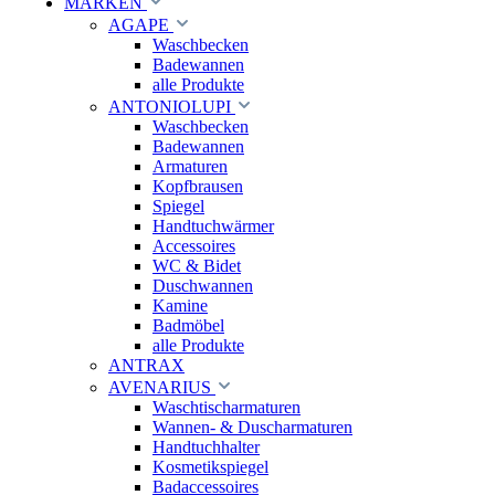
MARKEN
AGAPE
Waschbecken
Badewannen
alle Produkte
ANTONIOLUPI
Waschbecken
Badewannen
Armaturen
Kopfbrausen
Spiegel
Handtuchwärmer
Accessoires
WC & Bidet
Duschwannen
Kamine
Badmöbel
alle Produkte
ANTRAX
AVENARIUS
Waschtischarmaturen
Wannen- & Duscharmaturen
Handtuchhalter
Kosmetikspiegel
Badaccessoires