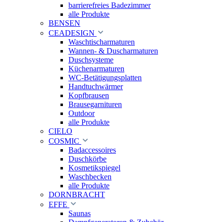
barrierefreies Badezimmer
alle Produkte
BENSEN
CEADESIGN
Waschtischarmaturen
Wannen- & Duscharmaturen
Duschsysteme
Küchenarmaturen
WC-Betätigungsplatten
Handtuchwärmer
Kopfbrausen
Brausegarnituren
Outdoor
alle Produkte
CIELO
COSMIC
Badaccessoires
Duschkörbe
Kosmetikspiegel
Waschbecken
alle Produkte
DORNBRACHT
EFFE
Saunas