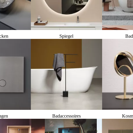
cken
Spiegel
Bad
ngen
Badaccessoires
Kosme