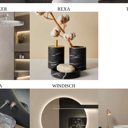
KER
REXA
A
WINDISCH