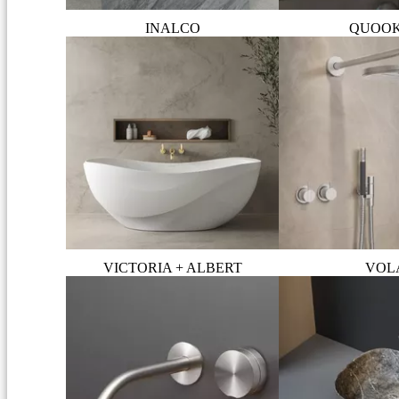
INALCO
QUOO
VICTORIA + ALBERT
VOL