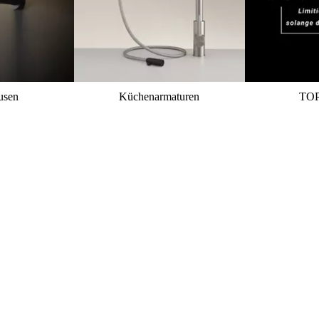
usen
Küchenarmaturen
TO