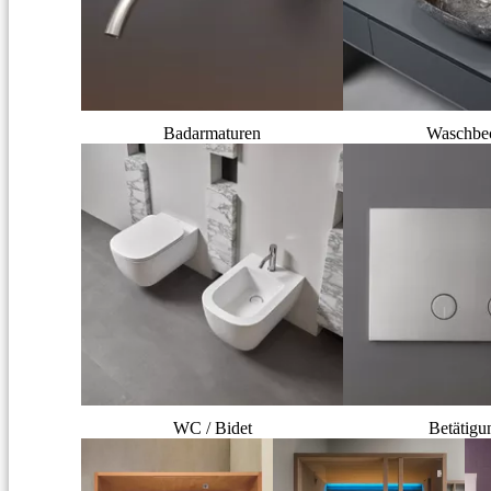
Badarmaturen
Waschbe
WC / Bidet
Betätigu