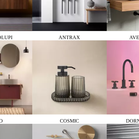
OLUPI
ANTRAX
AVE
O
COSMIC
DOR