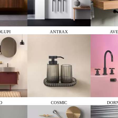
OLUPI
ANTRAX
AVE
O
COSMIC
DOR