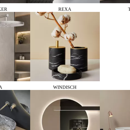
KER
REXA
A
WINDISCH