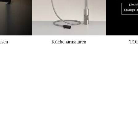
usen
Küchenarmaturen
TO