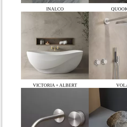
INALCO
QUOO
VICTORIA + ALBERT
VOL