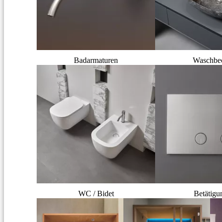
Badarmaturen
Waschbe
WC / Bidet
Betätigu