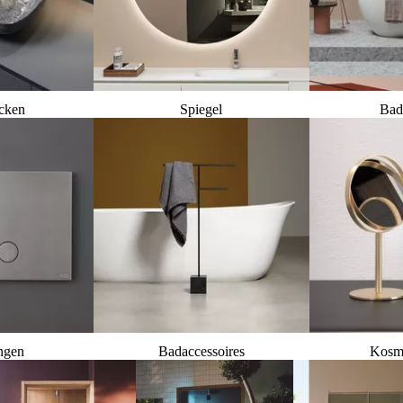
cken
Spiegel
Bad
ngen
Badaccessoires
Kosme