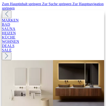
Zum Hauptinhalt springen
Zur Suche springen
Zur Hauptnavigation
springen
MARKEN
BAD
SAUNA
HEIZEN
KÜCHE
WOHNEN
DEALS
SALE