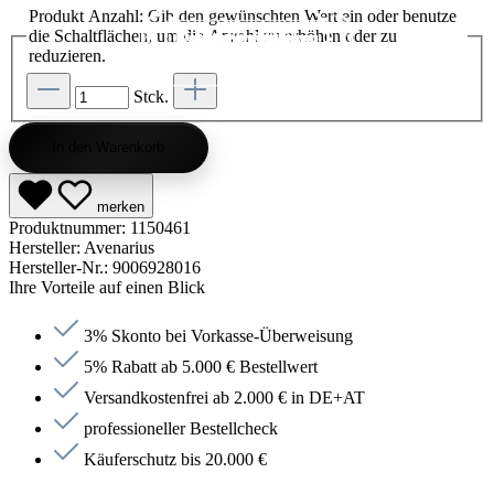
Produkt Anzahl: Gib den gewünschten Wert ein oder benutze
die Schaltflächen, um die Anzahl zu erhöhen oder zu
Kategorie entdecken
Kategorie entdecken
Kategorie entdecken
Kategorie entdecken
Kategorie entdecken
Kategorie entdecken
Kategorie entdecken
Kategorie entdecken
Kategorie entdecken
Kategorie entdecken
Kategorie endecken
Saunen entdecken
Jetzt anfragen
Jetzt anfragen
Jetzt anfragen
Jetzt anfragen
Jetzt anfragen
Jetzt anfragen
Jetzt anfragen
Jetzt shoppen
Jetzt shoppen
Jetzt shoppen
Jetzt shoppen
Jetzt shoppen
Jetzt shoppen
Jetzt shoppen
Jetzt shoppen
Jetzt shoppen
Jetzt shoppen
Jetzt shoppen
Jetzt shoppen
Kategorie entdecken
reduzieren.
Stck.
In den Warenkorb
merken
Produktnummer:
1150461
Hersteller:
Avenarius
Hersteller-Nr.:
9006928016
Ihre Vorteile auf einen Blick
3% Skonto bei Vorkasse-Überweisung
5% Rabatt ab 5.000 € Bestellwert
Versandkostenfrei ab 2.000 € in DE+AT
professioneller Bestellcheck
Käuferschutz bis 20.000 €