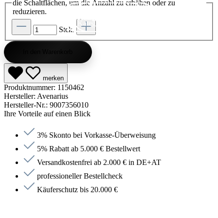
die Schaltflächen, um die Anzahl zu erhöhen oder zu
reduzieren.
Kategorie entdecken
Kategorie entdecken
Kategorie entdecken
Kategorie entdecken
Kategorie entdecken
Kategorie entdecken
Kategorie entdecken
Kategorie entdecken
Kategorie entdecken
Kategorie entdecken
Kategorie endecken
Saunen entdecken
Jetzt anfragen
Jetzt anfragen
Jetzt anfragen
Jetzt anfragen
Jetzt anfragen
Jetzt anfragen
Jetzt anfragen
Jetzt shoppen
Jetzt shoppen
Jetzt shoppen
Jetzt shoppen
Jetzt shoppen
Jetzt shoppen
Jetzt shoppen
Jetzt shoppen
Jetzt shoppen
Jetzt shoppen
Jetzt shoppen
Jetzt shoppen
Kategorie entdecken
Stck.
In den Warenkorb
merken
Produktnummer:
1150462
Hersteller:
Avenarius
Hersteller-Nr.:
9007356010
Ihre Vorteile auf einen Blick
3% Skonto bei Vorkasse-Überweisung
5% Rabatt ab 5.000 € Bestellwert
Versandkostenfrei ab 2.000 € in DE+AT
professioneller Bestellcheck
Käuferschutz bis 20.000 €