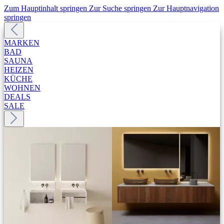
Zum Hauptinhalt springen
Zur Suche springen
Zur Hauptnavigation
springen
MARKEN
BAD
SAUNA
HEIZEN
KÜCHE
WOHNEN
DEALS
SALE