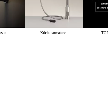
usen
Küchenarmaturen
TO