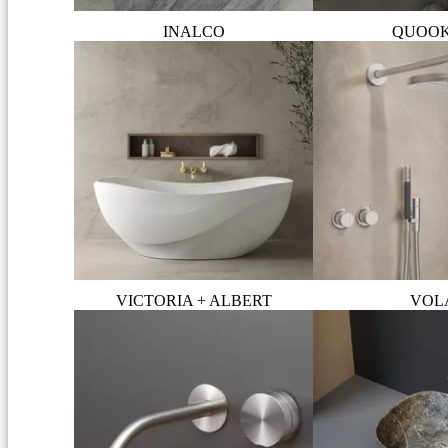
INALCO
QUOO
VICTORIA + ALBERT
VOL