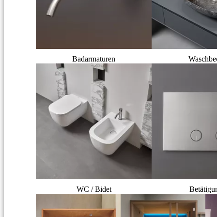
Badarmaturen
Waschbe
WC / Bidet
Betätigu