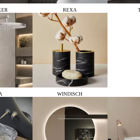
KER
REXA
A
WINDISCH