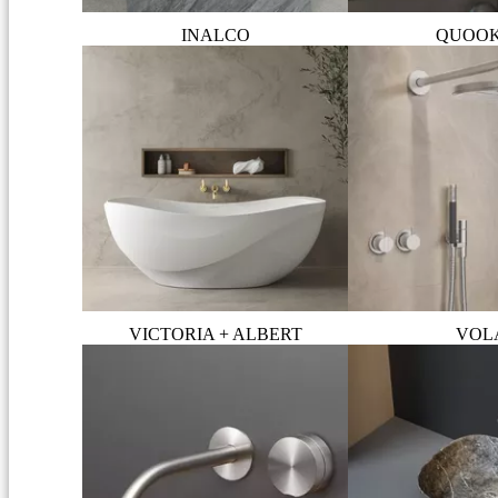
INALCO
QUOO
VICTORIA + ALBERT
VOL