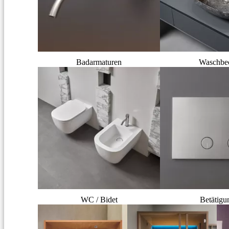
Badarmaturen
Waschbe
WC / Bidet
Betätigu