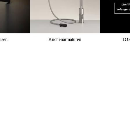
usen
Küchenarmaturen
TO