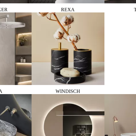
KER
REXA
A
WINDISCH