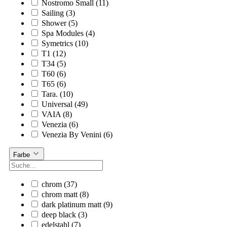
Nostromo Small
(11)
Sailing
(3)
Shower
(5)
Spa Modules
(4)
Symetrics
(10)
T1
(12)
T34
(5)
T60
(6)
T65
(6)
Tara.
(10)
Universal
(49)
VAIA
(8)
Venezia
(6)
Venezia By Venini
(6)
Farbe
chrom
(37)
chrom matt
(8)
dark platinum matt
(9)
deep black
(3)
edelstahl
(7)