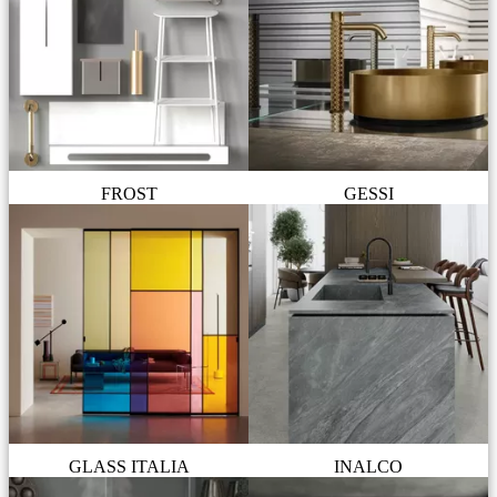
FROST
GESSI
GLASS ITALIA
INALCO