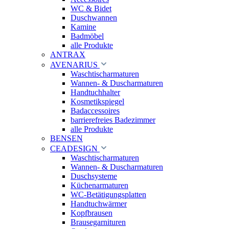
WC & Bidet
Duschwannen
Kamine
Badmöbel
alle Produkte
ANTRAX
AVENARIUS
Waschtischarmaturen
Wannen- & Duscharmaturen
Handtuchhalter
Kosmetikspiegel
Badaccessoires
barrierefreies Badezimmer
alle Produkte
BENSEN
CEADESIGN
Waschtischarmaturen
Wannen- & Duscharmaturen
Duschsysteme
Küchenarmaturen
WC-Betätigungsplatten
Handtuchwärmer
Kopfbrausen
Brausegarnituren