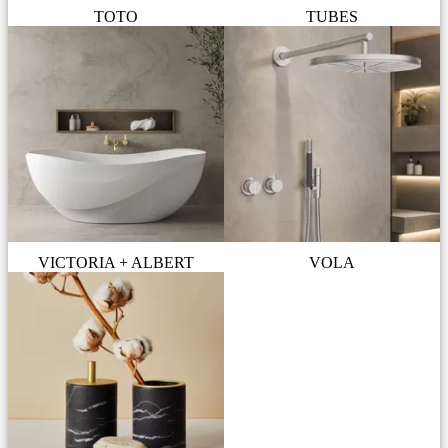
TOTO
TUBES
VICTORIA + ALBERT
VOLA