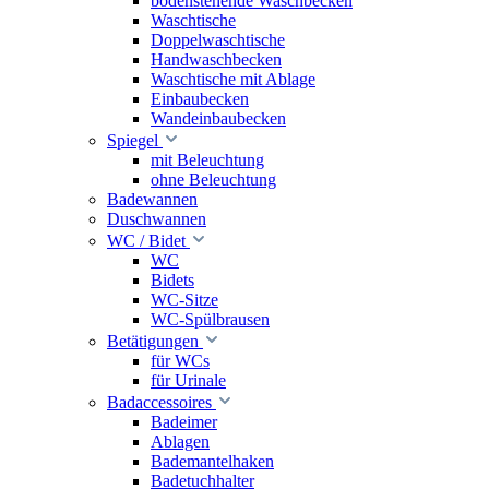
bodenstehende Waschbecken
Waschtische
Doppelwaschtische
Handwaschbecken
Waschtische mit Ablage
Einbaubecken
Wandeinbaubecken
Spiegel
mit Beleuchtung
ohne Beleuchtung
Badewannen
Duschwannen
WC / Bidet
WC
Bidets
WC-Sitze
WC-Spülbrausen
Betätigungen
für WCs
für Urinale
Badaccessoires
Badeimer
Ablagen
Bademantelhaken
Badetuchhalter