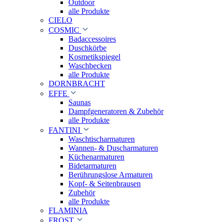
Outdoor
alle Produkte
CIELO
COSMIC
Badaccessoires
Duschkörbe
Kosmetikspiegel
Waschbecken
alle Produkte
DORNBRACHT
EFFE
Saunas
Dampfgeneratoren & Zubehör
alle Produkte
FANTINI
Waschtischarmaturen
Wannen- & Duscharmaturen
Küchenarmaturen
Bidetarmaturen
Berührungslose Armaturen
Kopf- & Seitenbrausen
Zubehör
alle Produkte
FLAMINIA
FROST