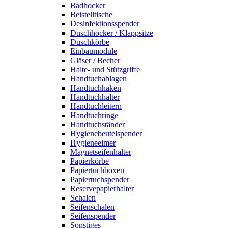
Badhocker
Beistelltische
Desinfektionsspender
Duschhocker / Klappsitze
Duschkörbe
Einbaumodule
Gläser / Becher
Halte- und Stützgriffe
Handtuchablagen
Handtuchhaken
Handtuchhalter
Handtuchleitern
Handtuchringe
Handtuchständer
Hygienebeutelspender
Hygieneeimer
Magnetseifenhalter
Papierkörbe
Papiertuchboxen
Papiertuchspender
Reservepapierhalter
Schalen
Seifenschalen
Seifenspender
Sonstiges