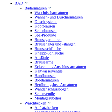
BAD
Badarmaturen
Waschtischarmaturen
Wannen- und Duscharmaturen
Duschsysteme
Kopfbrausen
Seitenbrausen
Spa-Produkte
Brausegarnituren
Brausehalter und -stangen
Brauseschläuche
Kneipp-Schläuche
Ausläufe
Brausearme
Eckventile / Anschlussarmaturen
Kaltwasserventile
Handbrausen
Bidetarmaturen
Berührungslose Armaturen
Wandanschlussbögen
Seitenventile
Montagezubehör
Waschbecken
Aufsatzbecken