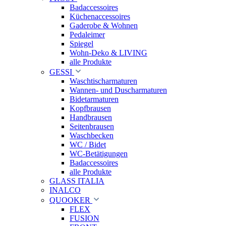
Badaccessoires
Küchenaccessoires
Gaderobe & Wohnen
Pedaleimer
Spiegel
Wohn-Deko & LIVING
alle Produkte
GESSI
Waschtischarmaturen
Wannen- und Duscharmaturen
Bidetarmaturen
Kopfbrausen
Handbrausen
Seitenbrausen
Waschbecken
WC / Bidet
WC-Betätigungen
Badaccessoires
alle Produkte
GLASS ITALIA
INALCO
QUOOKER
FLEX
FUSION