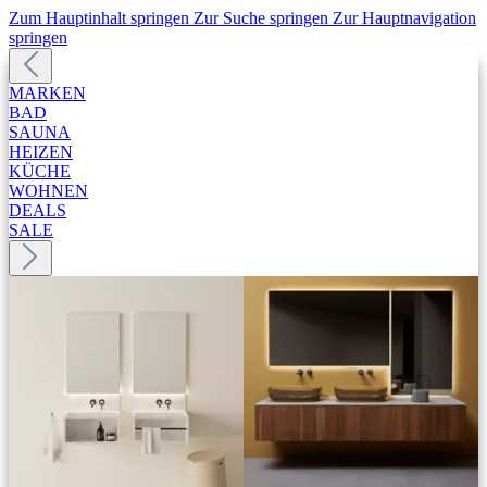
Zum Hauptinhalt springen
Zur Suche springen
Zur Hauptnavigation
springen
MARKEN
BAD
SAUNA
HEIZEN
KÜCHE
WOHNEN
DEALS
SALE