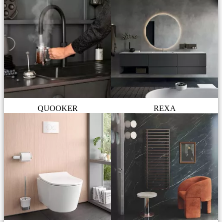
QUOOKER
REXA