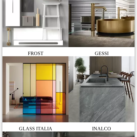
FROST
GESSI
GLASS ITALIA
INALCO