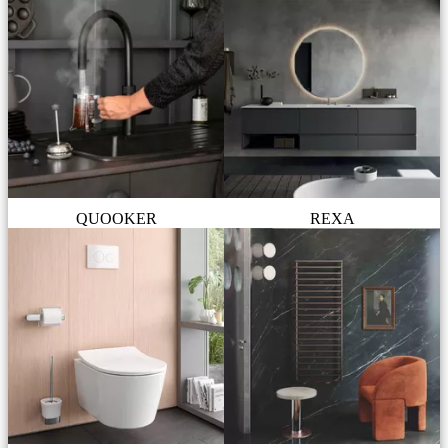
QUOOKER
REXA