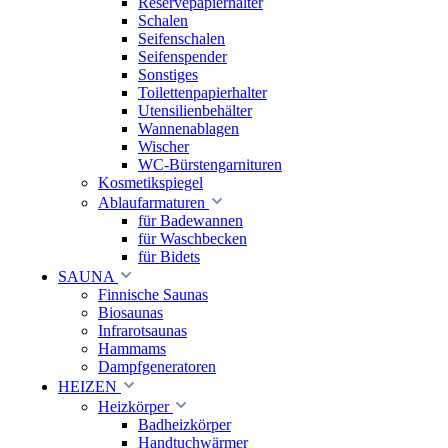
Reservepapierhalter
Schalen
Seifenschalen
Seifenspender
Sonstiges
Toilettenpapierhalter
Utensilienbehälter
Wannenablagen
Wischer
WC-Bürstengarnituren
Kosmetikspiegel
Ablaufarmaturen
für Badewannen
für Waschbecken
für Bidets
SAUNA
Finnische Saunas
Biosaunas
Infrarotsaunas
Hammams
Dampfgeneratoren
HEIZEN
Heizkörper
Badheizkörper
Handtuchwärmer