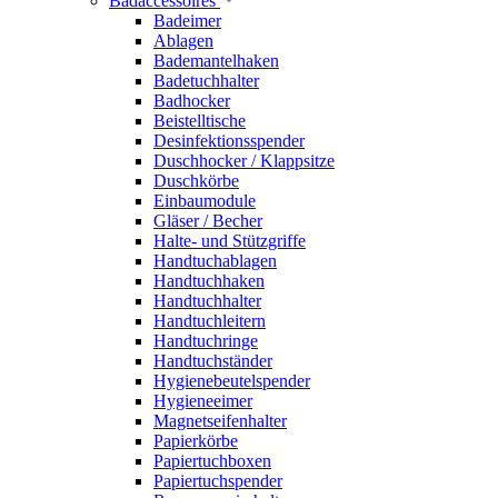
Badaccessoires
Badeimer
Ablagen
Bademantelhaken
Badetuchhalter
Badhocker
Beistelltische
Desinfektionsspender
Duschhocker / Klappsitze
Duschkörbe
Einbaumodule
Gläser / Becher
Halte- und Stützgriffe
Handtuchablagen
Handtuchhaken
Handtuchhalter
Handtuchleitern
Handtuchringe
Handtuchständer
Hygienebeutelspender
Hygieneeimer
Magnetseifenhalter
Papierkörbe
Papiertuchboxen
Papiertuchspender