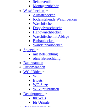
Seitenventile
Montagezubehör
Waschbecken
Aufsatzbecken
bodenstehende Waschbecken
Waschtische
Doppelwaschtische
Handwaschbecken
Waschtische mit Ablage
Einbaubecken
Wandeinbaubecken
Spiegel
mit Beleuchtung
ohne Beleuchtung
Badewannen
Duschwannen
WC / Bidet
WC
Bidets
WC-Sitze
WC-Spülbrausen
Betätigungen
für WCs
für Urinale