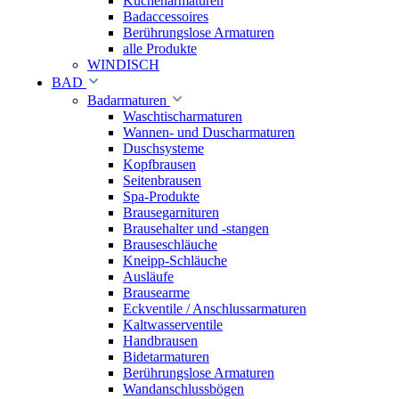
Küchenarmaturen
Badaccessoires
Berührungslose Armaturen
alle Produkte
WINDISCH
BAD
Badarmaturen
Waschtischarmaturen
Wannen- und Duscharmaturen
Duschsysteme
Kopfbrausen
Seitenbrausen
Spa-Produkte
Brausegarnituren
Brausehalter und -stangen
Brauseschläuche
Kneipp-Schläuche
Ausläufe
Brausearme
Eckventile / Anschlussarmaturen
Kaltwasserventile
Handbrausen
Bidetarmaturen
Berührungslose Armaturen
Wandanschlussbögen