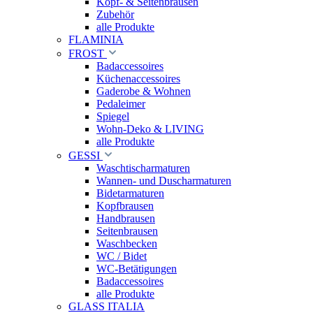
Kopf- & Seitenbrausen
Zubehör
alle Produkte
FLAMINIA
FROST
Badaccessoires
Küchenaccessoires
Gaderobe & Wohnen
Pedaleimer
Spiegel
Wohn-Deko & LIVING
alle Produkte
GESSI
Waschtischarmaturen
Wannen- und Duscharmaturen
Bidetarmaturen
Kopfbrausen
Handbrausen
Seitenbrausen
Waschbecken
WC / Bidet
WC-Betätigungen
Badaccessoires
alle Produkte
GLASS ITALIA