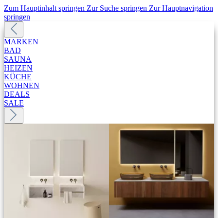
Zum Hauptinhalt springen
Zur Suche springen
Zur Hauptnavigation
springen
MARKEN
BAD
SAUNA
HEIZEN
KÜCHE
WOHNEN
DEALS
SALE