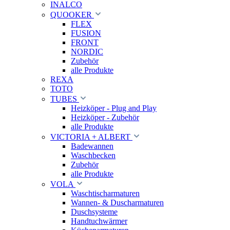
INALCO
QUOOKER
FLEX
FUSION
FRONT
NORDIC
Zubehör
alle Produkte
REXA
TOTO
TUBES
Heizköper - Plug and Play
Heizköper - Zubehör
alle Produkte
VICTORIA + ALBERT
Badewannen
Waschbecken
Zubehör
alle Produkte
VOLA
Waschtischarmaturen
Wannen- & Duscharmaturen
Duschsysteme
Handtuchwärmer