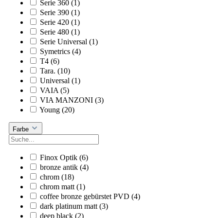
Serie 360
(1)
Serie 390
(1)
Serie 420
(1)
Serie 480
(1)
Serie Universal
(1)
Symetrics
(4)
T4
(6)
Tara.
(10)
Universal
(1)
VAIA
(5)
VIA MANZONI
(3)
Young
(20)
Farbe
Finox Optik
(6)
bronze antik
(4)
chrom
(18)
chrom matt
(1)
coffee bronze gebürstet PVD
(4)
dark platinum matt
(3)
deep black
(2)