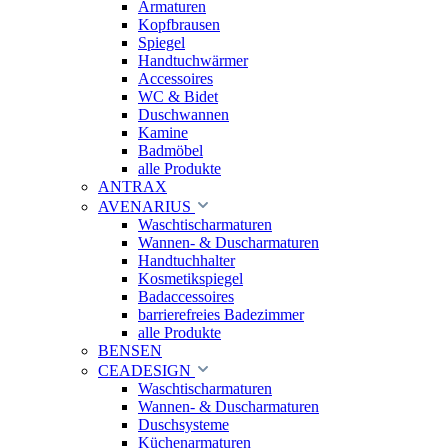
Armaturen
Kopfbrausen
Spiegel
Handtuchwärmer
Accessoires
WC & Bidet
Duschwannen
Kamine
Badmöbel
alle Produkte
ANTRAX
AVENARIUS
Waschtischarmaturen
Wannen- & Duscharmaturen
Handtuchhalter
Kosmetikspiegel
Badaccessoires
barrierefreies Badezimmer
alle Produkte
BENSEN
CEADESIGN
Waschtischarmaturen
Wannen- & Duscharmaturen
Duschsysteme
Küchenarmaturen