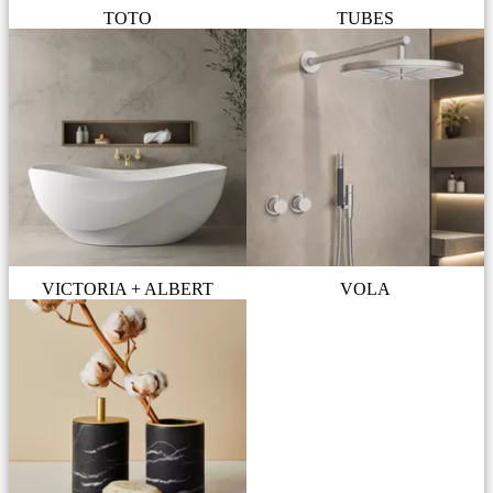
TOTO
TUBES
VICTORIA + ALBERT
VOLA