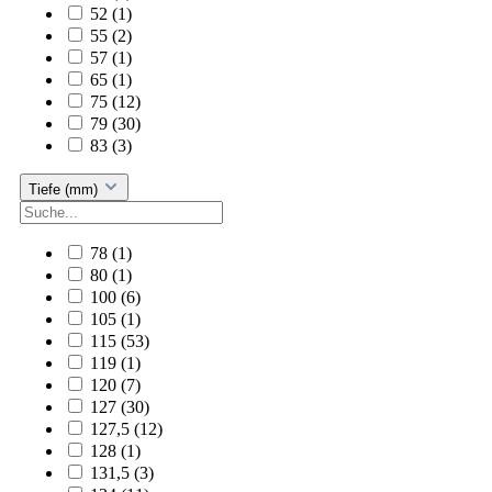
52
(1)
55
(2)
57
(1)
65
(1)
75
(12)
79
(30)
83
(3)
Tiefe (mm)
78
(1)
80
(1)
100
(6)
105
(1)
115
(53)
119
(1)
120
(7)
127
(30)
127,5
(12)
128
(1)
131,5
(3)