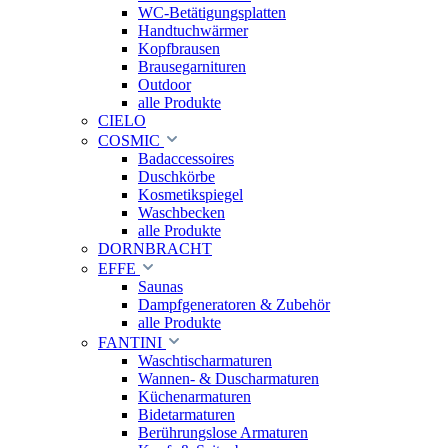
WC-Betätigungsplatten
Handtuchwärmer
Kopfbrausen
Brausegarnituren
Outdoor
alle Produkte
CIELO
COSMIC
Badaccessoires
Duschkörbe
Kosmetikspiegel
Waschbecken
alle Produkte
DORNBRACHT
EFFE
Saunas
Dampfgeneratoren & Zubehör
alle Produkte
FANTINI
Waschtischarmaturen
Wannen- & Duscharmaturen
Küchenarmaturen
Bidetarmaturen
Berührungslose Armaturen