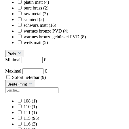
platin matt
(4)
pure brass
(2)
raw metal
(2)
satiniert
(2)
schwarz matt
(16)
warmes bronze PVD
(4)
warmes bronze gebürstet PVD
(8)
weiß matt
(5)
Preis
Minimal
€
–
Maximal
€
Sofort lieferbar
(9)
Breite (mm)
108
(1)
110
(1)
111
(1)
115
(95)
116
(3)