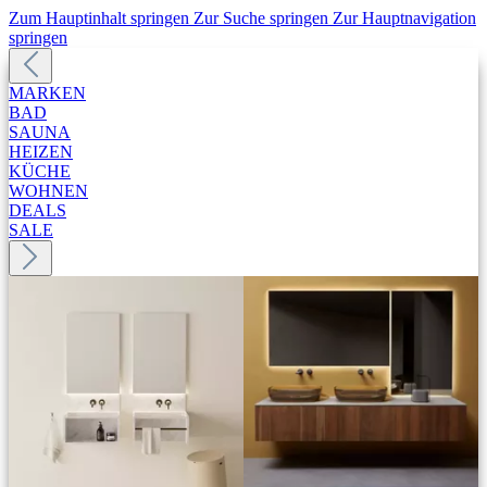
Zum Hauptinhalt springen
Zur Suche springen
Zur Hauptnavigation
springen
MARKEN
BAD
SAUNA
HEIZEN
KÜCHE
WOHNEN
DEALS
SALE