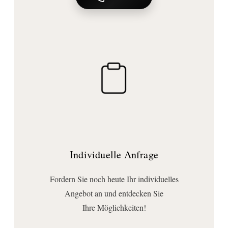
1250
Tiefe (mm):
30
Form:
rechteckig
Ausführungen
Beleuchtung:
mit Beleuchtung
Ausrichtung:
waagerecht oder senkrecht montierbar (bitte unbedingt im Bestellhinweis
angeben)
Individuelle Anfrage
Beleuchtungsvariante:
Fordern Sie noch heute Ihr individuelles
Hintergrundbeleuchtung
Angebot an und entdecken Sie
Lichtaustritt:
Ihre Möglichkeiten!
rundum