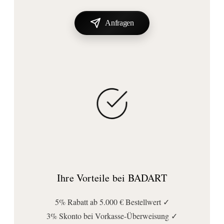
Lichtsteuerung:
für Raumschaltung
, nicht dimmbar
Anfragen
Stromversorgung:
mit Stromversorgung
Stromversorgungsart:
Netzbetrieb
Technische Daten
Farbtemperatur (Kelvin):
4000
Fassung/Sockel:
LED
Leuchtmitteltyp:
Ihre Vorteile bei BADART
LED fest verbaut
Schutzklasse:
5% Rabatt ab 5.000 € Bestellwert ✓
IP20
3% Skonto bei Vorkasse-Überweisung ✓
Spannung (Volt):