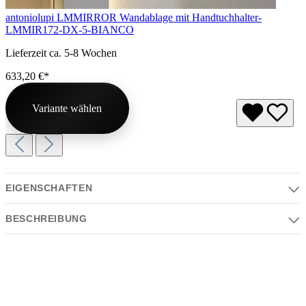
antoniolupi LMMIRROR Wandablage mit Handtuchhalter-
LMMIR172-DX-5-BIANCO
Lieferzeit ca. 5-8 Wochen
633,20 €*
Variante wählen
EIGENSCHAFTEN
BESCHREIBUNG
Eigenschaften
Serie | Farben | Material | Design
Beschreibung
Serie:
NEUTROLED
Der
antoniolupi NEUTRO
rechteckige LED-Spiegel kombiniert
minimalistisches Design mit moderner Lichttechnologie. Die
Farbe: