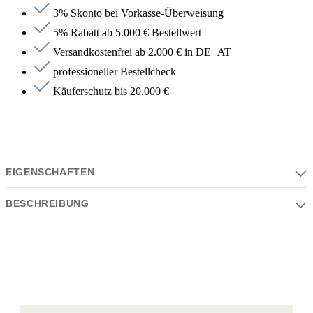
3% Skonto bei Vorkasse-Überweisung
5% Rabatt ab 5.000 € Bestellwert
Versandkostenfrei ab 2.000 € in DE+AT
professioneller Bestellcheck
Käuferschutz bis 20.000 €
EIGENSCHAFTEN
BESCHREIBUNG
Eigenschaften
Serie | Farben | Material | Design
Beschreibung
Serie:
MEM
, Touchfree
Waschtisch-Stand-Auslauf ohne Ablaufgarnitur
Farbe:
Ausladung 200 mm
messing gebürstet