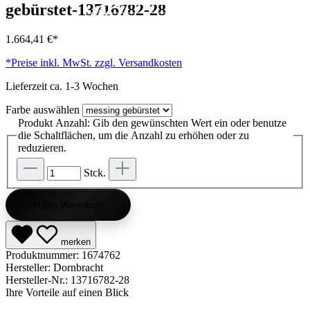
gebürstet-13716782-28
Kategorie entdecken
Kategorie entdecken
Kategorie entdecken
Kategorie entdecken
Kategorie entdecken
Kategorie entdecken
Kategorie entdecken
Kategorie entdecken
Kategorie entdecken
Kategorie entdecken
Kategorie endecken
Saunen entdecken
Jetzt anfragen
Jetzt anfragen
Jetzt anfragen
Jetzt anfragen
Jetzt anfragen
Jetzt anfragen
Jetzt anfragen
Jetzt shoppen
Jetzt shoppen
Jetzt shoppen
Jetzt shoppen
Jetzt shoppen
Jetzt shoppen
Jetzt shoppen
Jetzt shoppen
Jetzt shoppen
Jetzt shoppen
Jetzt shoppen
Jetzt shoppen
Kategorie entdecken
1.664,41 €*
*Preise inkl. MwSt. zzgl. Versandkosten
Lieferzeit ca. 1-3 Wochen
Farbe
auswählen
Produkt Anzahl: Gib den gewünschten Wert ein oder benutze
die Schaltflächen, um die Anzahl zu erhöhen oder zu
reduzieren.
Stck.
In den Warenkorb
merken
Produktnummer:
1674762
Hersteller:
Dornbracht
Hersteller-Nr.:
13716782-28
Ihre Vorteile auf einen Blick