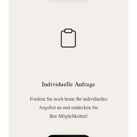
für 1 Hahnloch
Anschluss | Montage
Montageart:
Standmontage
Anschlussart:
Hochdruck
Wichtige Hinweise
Bemerkung:
Für eine elektronische Bedienung bestellen Sie bitte das eSet Touchfree mit
oder ohne Temperatureinstellung.
Individuelle Anfrage
Fordern Sie noch heute Ihr individuelles
Angebot an und entdecken Sie
Ihre Möglichkeiten!