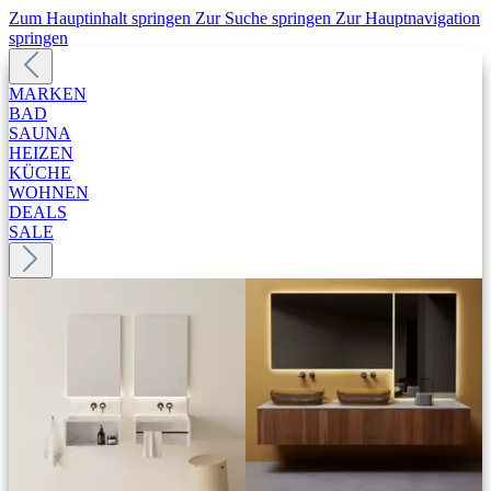
Zum Hauptinhalt springen
Zur Suche springen
Zur Hauptnavigation
springen
MARKEN
BAD
SAUNA
HEIZEN
KÜCHE
WOHNEN
DEALS
SALE