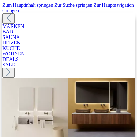
Zum Hauptinhalt springen
Zur Suche springen
Zur Hauptnavigation
springen
MARKEN
BAD
SAUNA
HEIZEN
KÜCHE
WOHNEN
DEALS
SALE