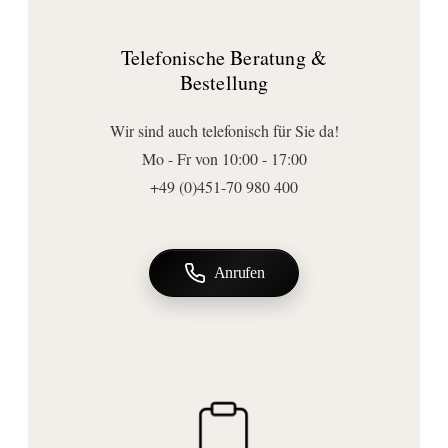
Breite (mm):
Telefonische Beratung &
360
Bestellung
Höhe (mm):
100
Wir sind auch telefonisch für Sie da!
Tiefe (mm):
Mo - Fr von 10:00 - 17:00
128
+49 (0)451-70 980 400
Form:
rund
Anschluss | Montage
Anrufen
Montageart:
Wandmontage