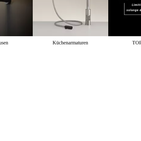
usen
Küchenarmaturen
TO