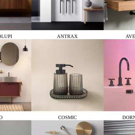
OLUPI
ANTRAX
AVE
O
COSMIC
DOR