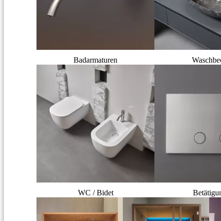
Badarmaturen
Waschbe
WC / Bidet
Betätigu