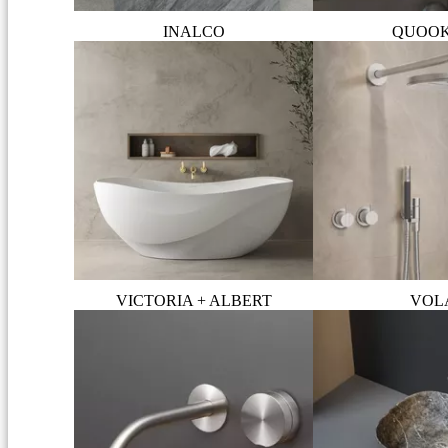
INALCO
QUOO
VICTORIA + ALBERT
VOL