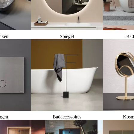
cken
Spiegel
Bad
ngen
Badaccessoires
Kosme