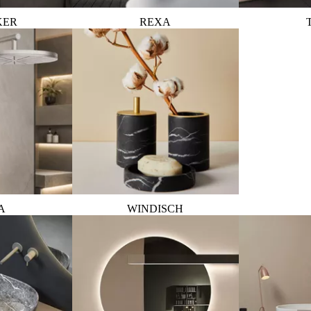
KER
REXA
A
WINDISCH