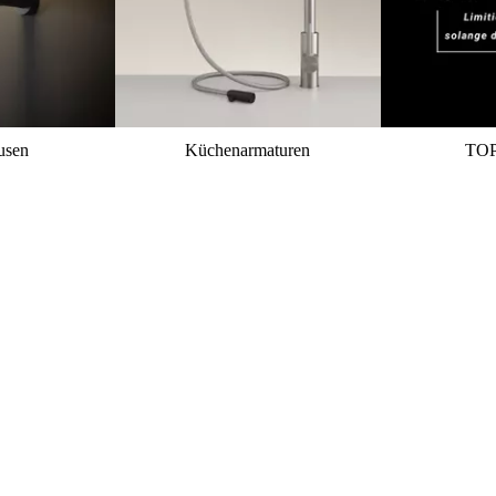
usen
Küchenarmaturen
TO