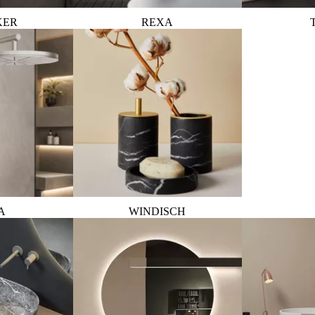
KER
REXA
A
WINDISCH