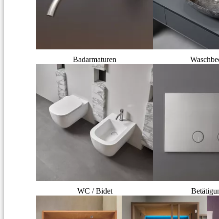
Badarmaturen
Waschbe
WC / Bidet
Betätigu