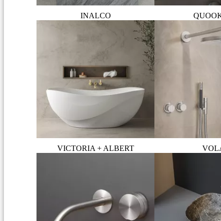
INALCO
QUOO
VICTORIA + ALBERT
VOL