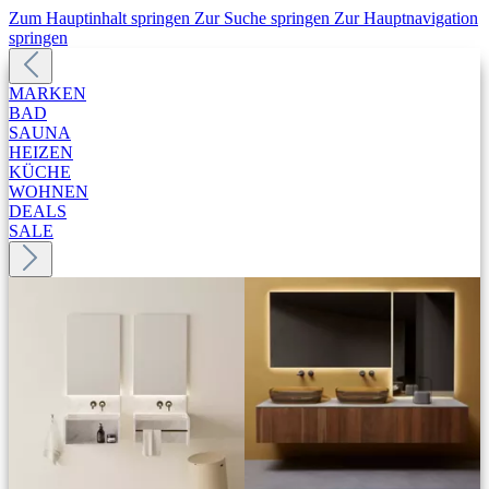
Zum Hauptinhalt springen
Zur Suche springen
Zur Hauptnavigation
springen
MARKEN
BAD
SAUNA
HEIZEN
KÜCHE
WOHNEN
DEALS
SALE