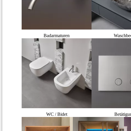
Badarmaturen
Waschbe
WC / Bidet
Betätigu