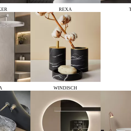
KER
REXA
A
WINDISCH