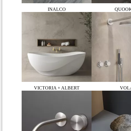
INALCO
QUOO
VICTORIA + ALBERT
VOL