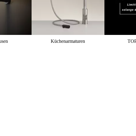
usen
Küchenarmaturen
TO