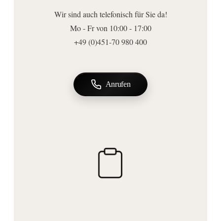
Material Spiegelfläche:
Wir sind auch telefonisch für Sie da!
Kristallglas
Mo - Fr von 10:00 - 17:00
Abmessungen | Form
+49 (0)451-70 980 400
Breite (mm):
200
Höhe (mm):
Anrufen
200
Ausladung (mm):
310
Ausführungen
Beleuchtung:
mit Beleuchtung
Leuchtmittel inkl.:
Ja
Lichtsteuerung: