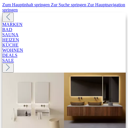
Zum Hauptinhalt springen
Zur Suche springen
Zur Hauptnavigation
springen
MARKEN
BAD
SAUNA
HEIZEN
KÜCHE
WOHNEN
DEALS
SALE