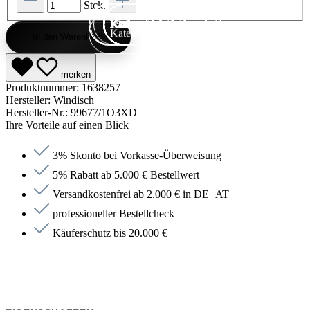
Stck.
Kategorie entdecken
Kategorie entdecken
Kategorie entdecken
Kategorie entdecken
Kategorie entdecken
Kategorie entdecken
Kategorie entdecken
Kategorie entdecken
Kategorie entdecken
Kategorie entdecken
Kategorie endecken
Saunen entdecken
Jetzt anfragen
Jetzt anfragen
Jetzt anfragen
Jetzt anfragen
Jetzt anfragen
Jetzt anfragen
Jetzt anfragen
Jetzt shoppen
Jetzt shoppen
Jetzt shoppen
Jetzt shoppen
Jetzt shoppen
Jetzt shoppen
Jetzt shoppen
Jetzt shoppen
Jetzt shoppen
Jetzt shoppen
Jetzt shoppen
Jetzt shoppen
Kategorie entdecken
In den Warenkorb
merken
Produktnummer:
1638257
Hersteller:
Windisch
Hersteller-Nr.:
99677/1O3XD
Ihre Vorteile auf einen Blick
3% Skonto bei Vorkasse-Überweisung
5% Rabatt ab 5.000 € Bestellwert
Versandkostenfrei ab 2.000 € in DE+AT
professioneller Bestellcheck
Käuferschutz bis 20.000 €