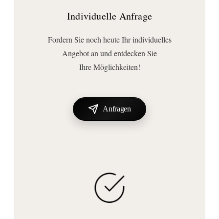
mit Schalter
Individuelle Anfrage
Stromversorgung:
mit Stromversorgung
Fordern Sie noch heute Ihr individuelles
Vergrößerung:
Angebot an und entdecken Sie
3-fach
, 3-fache Vergrößerung
Ihre Möglichkeiten!
Technische Daten
Leuchtmitteltyp:
LED
Anfragen
Spannung (Volt):
230
Anschluss | Montage
Montageart:
Wandmontage
Stromanschlussart:
Direktanschluss
, Direktanschluß