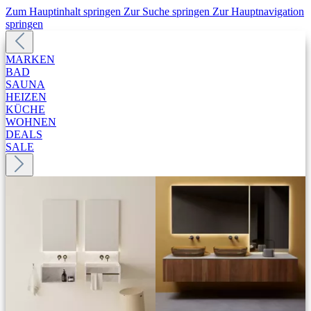
Zum Hauptinhalt springen
Zur Suche springen
Zur Hauptnavigation
springen
MARKEN
BAD
SAUNA
HEIZEN
KÜCHE
WOHNEN
DEALS
SALE