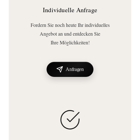
Ja
Individuelle Anfrage
Lichtaustritt:
rundum
Fordern Sie noch heute Ihr individuelles
Technische Daten
Angebot an und entdecken Sie
Farbtemperatur (Kelvin):
Ihre Möglichkeiten!
4000
Fassung/Sockel:
LED
Anfragen
Leuchtmitteltyp:
LED fest verbaut
Spannung (Volt):
230
Anschluss | Montage
Montageart:
Wandmontage
Wichtige Hinweise