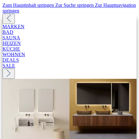
Zum Hauptinhalt springen
Zur Suche springen
Zur Hauptnavigation
springen
MARKEN
BAD
SAUNA
HEIZEN
KÜCHE
WOHNEN
DEALS
SALE