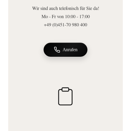
Material Spiegelfläche:
Wir sind auch telefonisch für Sie da!
Glas
Mo - Fr von 10:00 - 17:00
Abmessungen | Form
+49 (0)451-70 980 400
Breite (mm):
1710
Höhe (mm):
Anrufen
900
Tiefe (mm):
42
Form:
rechteckig
Ausführungen
Beleuchtung:
mit Beleuchtung
Leuchtmittel inkl.: