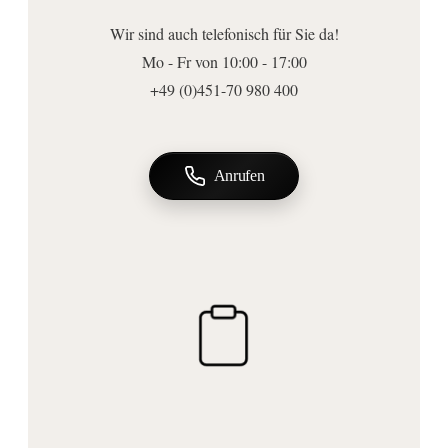
1080
Wir sind auch telefonisch für Sie da!
Höhe (mm):
Mo - Fr von 10:00 - 17:00
1800
+49 (0)451-70 980 400
Tiefe (mm):
415
Anschluss | Montage
Anrufen
Montageart:
Wandmontage
Wichtige Hinweise
Achtung!:
Nur einen Brenner verwenden! Genügend Sicherheitsabstand von
brennbaren Materialien einhalten!