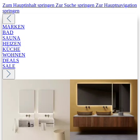
Zum Hauptinhalt springen
Zur Suche springen
Zur Hauptnavigation
springen
MARKEN
BAD
SAUNA
HEIZEN
KÜCHE
WOHNEN
DEALS
SALE