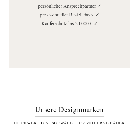
IP20
persönlicher Ansprechpartner ✓
professioneller Bestellcheck ✓
Spannung (Volt):
230
Käuferschutz bis 20.000 € ✓
Anschluss | Montage
Montageart:
Wandmontage
Stromanschlussart:
Direktanschluss
Wichtige Hinweise
Lieferumfang:
Befestigung
, LED Beleuchtung
, Spiegel
, Transformator
Unsere Designmarken
HOCHWERTIG AUSGEWÄHLT FÜR MODERNE BÄDER