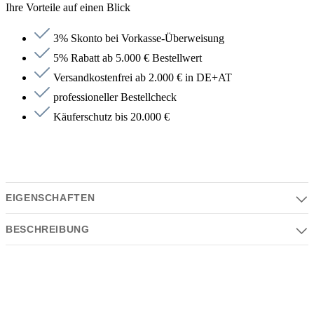
Ihre Vorteile auf einen Blick
3% Skonto bei Vorkasse-Überweisung
5% Rabatt ab 5.000 € Bestellwert
Versandkostenfrei ab 2.000 € in DE+AT
professioneller Bestellcheck
Käuferschutz bis 20.000 €
EIGENSCHAFTEN
BESCHREIBUNG
Eigenschaften
Serie | Farben | Material | Design
Beschreibung
Serie:
CIRCUS
antoniolupi CIRCUS runder LED-Spiegel, D:180cm,
Lichtfarbe:4000K, neutralweiß-CIRCUS180W