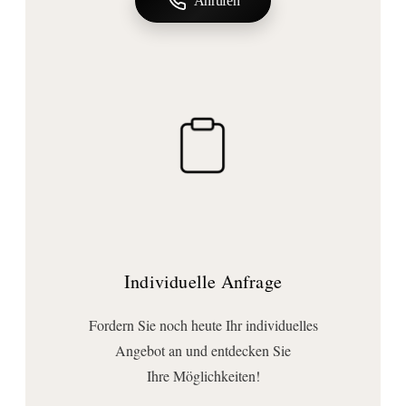
Anrufen
1800
Tiefe (mm):
25
Durchmesser (mm):
1800
Form:
rund
Ausführungen
Beleuchtung:
mit Beleuchtung
Individuelle Anfrage
Beleuchtungsvariante:
Hintergrundbeleuchtung
, indirekte Spiegelbeleuchtung
Fordern Sie noch heute Ihr individuelles
Leuchtmittel inkl.:
Angebot an und entdecken Sie
Ja
Ihre Möglichkeiten!
Lichtaustritt: