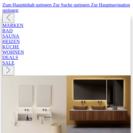
Zum Hauptinhalt springen
Zur Suche springen
Zur Hauptnavigation
springen
MARKEN
BAD
SAUNA
HEIZEN
KÜCHE
WOHNEN
DEALS
SALE