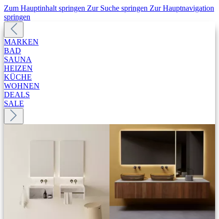
Zum Hauptinhalt springen
Zur Suche springen
Zur Hauptnavigation
springen
MARKEN
BAD
SAUNA
HEIZEN
KÜCHE
WOHNEN
DEALS
SALE