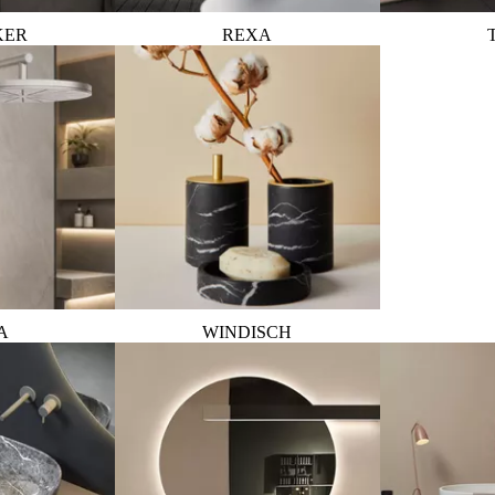
KER
REXA
A
WINDISCH