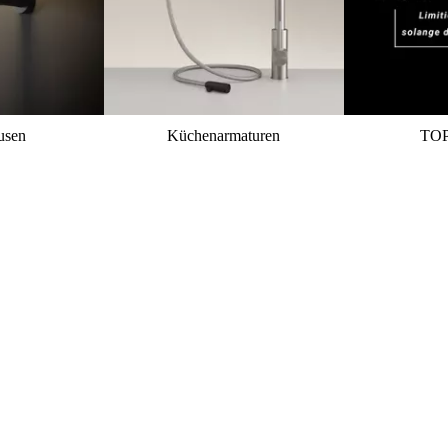
usen
Küchenarmaturen
TO