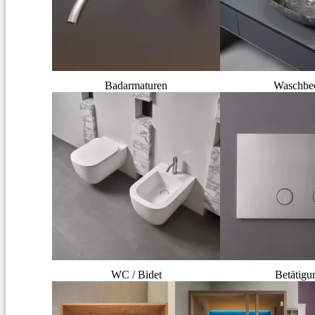
Badarmaturen
Waschbe
WC / Bidet
Betätigu