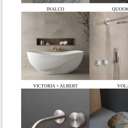
INALCO
QUOO
VICTORIA + ALBERT
VOL