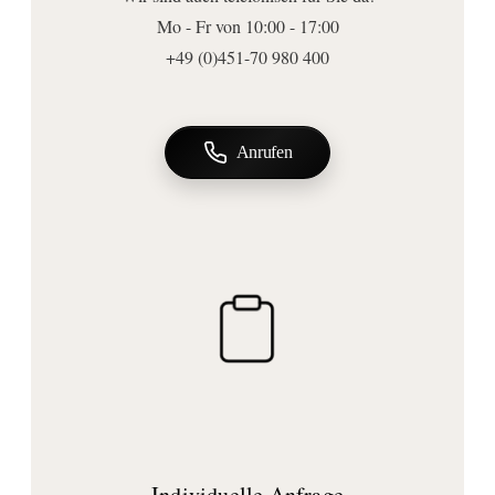
Glas
Mo - Fr von 10:00 - 17:00
Abmessungen | Form
+49 (0)451-70 980 400
Breite (mm):
1170
Höhe (mm):
Anrufen
900
Tiefe (mm):
30
Form:
rechteckig
Ausführungen
Beleuchtung:
mit Beleuchtung
Ausrichtung:
waagerecht oder senkrecht montierbar (bitte unbedingt im Bestellhinweis
angeben)
Individuelle Anfrage