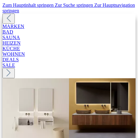
Zum Hauptinhalt springen
Zur Suche springen
Zur Hauptnavigation
springen
MARKEN
BAD
SAUNA
HEIZEN
KÜCHE
WOHNEN
DEALS
SALE