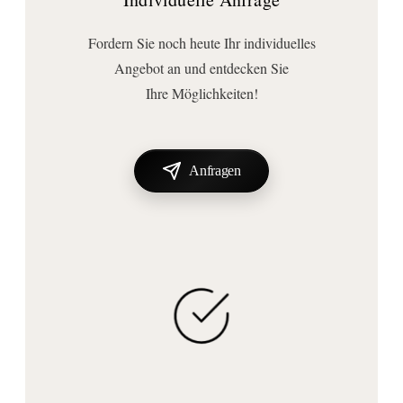
Beleuchtungsvariante:
Fordern Sie noch heute Ihr individuelles
Hintergrundbeleuchtung
Angebot an und entdecken Sie
Lichtaustritt:
Ihre Möglichkeiten!
rundum
Lichtsteuerung:
für Raumschaltung
, nicht dimmbar
Anfragen
Stromversorgung:
mit Stromversorgung
Stromversorgungsart:
Netzbetrieb
Technische Daten
Farbtemperatur (Kelvin):
3000
Fassung/Sockel:
LED