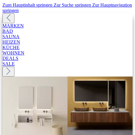
Zum Hauptinhalt springen
Zur Suche springen
Zur Hauptnavigation
springen
MARKEN
BAD
SAUNA
HEIZEN
KÜCHE
WOHNEN
DEALS
SALE