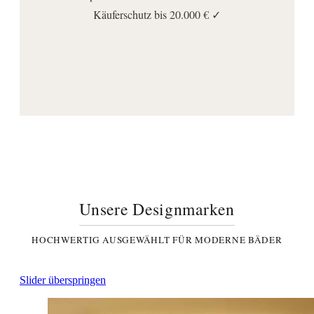
230
Käuferschutz bis 20.000 € ✓
Anschluss | Montage
Montageart:
Wandmontage
Stromanschlussart:
Direktanschluss
Wichtige Hinweise
Lieferumfang:
Befestigung
, LED Beleuchtung
, Spiegel
, Transformator
Unsere Designmarken
HOCHWERTIG AUSGEWÄHLT FÜR MODERNE BÄDER
Slider überspringen