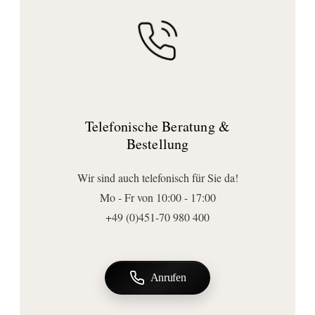
Material:
Atmosphäre. Dank der klaren Linien und hochwertigen Verarbeitung
Edelstahl/Glas
fügt er sich harmonisch in moderne Badkonzepte ein. Ein stilvolles
Lichtfarbe:
Highlight mit funktionaler Raffinesse.
neutralweiß
Design:
AL Studio
Telefonische Beratung &
Farbe Rahmen:
Bestellung
edelstahl poliert
Farbe Spiegelfläche:
Wir sind auch telefonisch für Sie da!
verspiegelt
Mo - Fr von 10:00 - 17:00
Material Rahmen:
+49 (0)451-70 980 400
Edelstahl
Material Spiegelfläche:
Glas
Anrufen
Abmessungen | Form