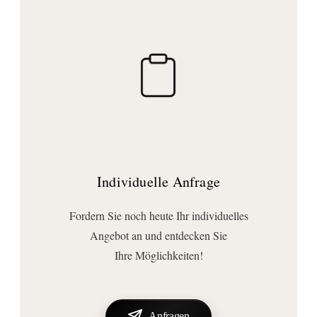
Breite (mm):
900
Höhe (mm):
750
Tiefe (mm):
40
Form:
rechteckig
Ausführungen
Individuelle Anfrage
Beleuchtung:
mit Beleuchtung
Fordern Sie noch heute Ihr individuelles
Beleuchtungsvariante:
Angebot an und entdecken Sie
Hintergrundbeleuchtung
, indirekte Spiegelbeleuchtung
Ihre Möglichkeiten!
Lichtaustritt:
oben und unten
Lichtsteuerung:
Anfragen