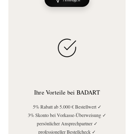
für Raumschaltung
, nicht dimmbar
Stromversorgung:
mit Stromversorgung
Stromversorgungsart:
Netzbetrieb
Technische Daten
Farbtemperatur (Kelvin):
4000
Fassung/Sockel:
LED
Ihre Vorteile bei BADART
Leuchtmitteltyp:
LED fest verbaut
5% Rabatt ab 5.000 € Bestellwert ✓
Schutzklasse:
3% Skonto bei Vorkasse-Überweisung ✓
IP20
persönlicher Ansprechpartner ✓
professioneller Bestellcheck ✓
Spannung (Volt):