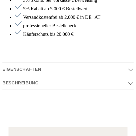
3% Skonto bei Vorkasse-Überweisung
5% Rabatt ab 5.000 € Bestellwert
Versandkostenfrei ab 2.000 € in DE+AT
professioneller Bestellcheck
Käuferschutz bis 20.000 €
EIGENSCHAFTEN
BESCHREIBUNG
Eigenschaften
Serie | Farben | Material | Design
Beschreibung
Serie:
SPIO
Der
antoniolupi SPIO
rechteckige LED-Spiegel verbindet
minimalistisches Design mit moderner Lichttechnologie. Die
Farbe:
integrierte LED-Beleuchtung sorgt für eine gleichmäßige,
edelstahl poliert/verspiegelt
angenehme Ausleuchtung und verleiht dem Raum eine elegante