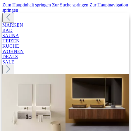
Zum Hauptinhalt springen
Zur Suche springen
Zur Hauptnavigation
springen
MARKEN
BAD
SAUNA
HEIZEN
KÜCHE
WOHNEN
DEALS
SALE