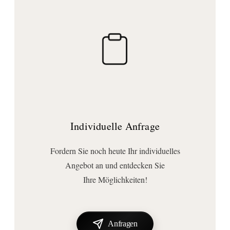
Rutschhemmung:
ohne rutschhemmende Oberfläche
Schürze:
ohne Schürze
Träger:
ohne Träger
Wannenfüße:
ohne Wannenfüße
Individuelle Anfrage
Wichtige Hinweise
Lieferumfang:
Fordern Sie noch heute Ihr individuelles
Ablaufgarnitur
, Duschwanne
, Siphon
Angebot an und entdecken Sie
Ihre Möglichkeiten!
Anfragen