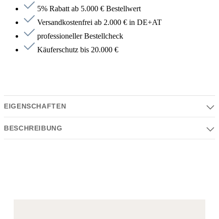
5% Rabatt ab 5.000 € Bestellwert
Versandkostenfrei ab 2.000 € in DE+AT
professioneller Bestellcheck
Käuferschutz bis 20.000 €
EIGENSCHAFTEN
BESCHREIBUNG
Eigenschaften
Serie | Farben | Material | Design
Beschreibung
Serie:
SAMISURA
, SUMISURA
Die antoniolupi SUMISURA Duschtasse überzeugt mit klarer
Linienführung und puristischer Eleganz. Ihre präzise Verarbeitung
Farbe:
und das hochwertige Material sorgen für eine makellose Optik und
weiß matt
ein angenehmes Nutzungserlebnis. Dank des minimalistischen
Material: