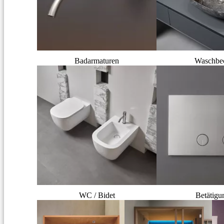
Badarmaturen
Waschbe
WC / Bidet
Betätigu