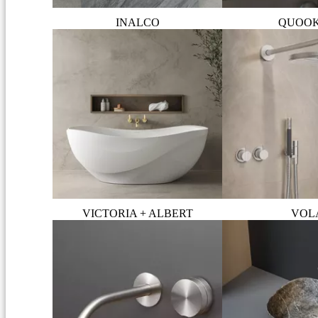
INALCO
QUOO
VICTORIA + ALBERT
VOL