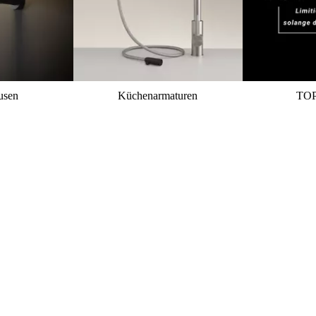
usen
Küchenarmaturen
TO