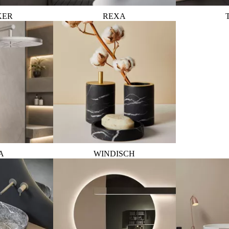
KER
REXA
A
WINDISCH