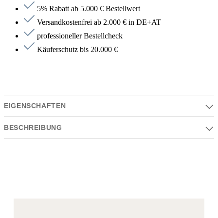
5% Rabatt ab 5.000 € Bestellwert
Versandkostenfrei ab 2.000 € in DE+AT
professioneller Bestellcheck
Käuferschutz bis 20.000 €
EIGENSCHAFTEN
BESCHREIBUNG
Eigenschaften
Serie | Farben | Material | Design
Beschreibung
Serie:
SAMISURA
, SUMISURA
Die antoniolupi SUMISURA Duschtasse überzeugt mit klarer
Linienführung und puristischer Eleganz. Ihre präzise Verarbeitung
Farbe:
und das hochwertige Material sorgen für eine makellose Optik und
weiß matt
ein angenehmes Nutzungserlebnis. Dank des minimalistischen
Material: