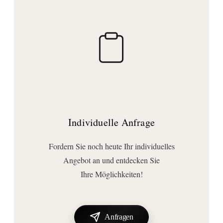
Rutschhemmung:
ohne rutschhemmende Oberfläche
Schürze:
ohne Schürze
Träger:
ohne Träger
Wannenfüße:
ohne Wannenfüße
Individuelle Anfrage
Wichtige Hinweise
Lieferumfang:
Fordern Sie noch heute Ihr individuelles
Ablaufgarnitur
, Duschwanne
, Siphon
Angebot an und entdecken Sie
Ihre Möglichkeiten!
Anfragen