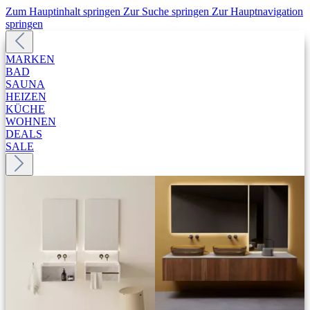
Zum Hauptinhalt springen
Zur Suche springen
Zur Hauptnavigation
springen
MARKEN
BAD
SAUNA
HEIZEN
KÜCHE
WOHNEN
DEALS
SALE