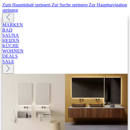
Zum Hauptinhalt springen
Zur Suche springen
Zur Hauptnavigation
springen
MARKEN
BAD
SAUNA
HEIZEN
KÜCHE
WOHNEN
DEALS
SALE