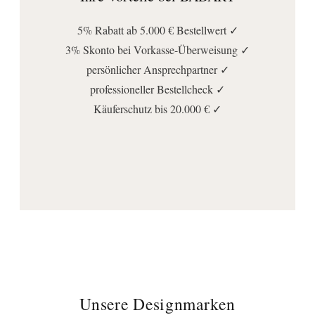
Spannung (Volt):
230
5% Rabatt ab 5.000 € Bestellwert ✓
Anschluss | Montage
3% Skonto bei Vorkasse-Überweisung ✓
Montageart:
persönlicher Ansprechpartner ✓
Wandmontage
professioneller Bestellcheck ✓
Käuferschutz bis 20.000 € ✓
Stromanschlussart:
Direktanschluss
Wichtige Hinweise
Lieferumfang:
Befestigung
, LED Beleuchtung
, Spiegel
, Transformator
Unsere Designmarken