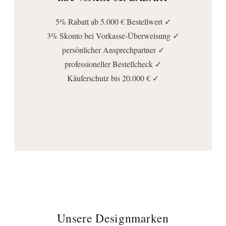
Spannung (Volt):
230
5% Rabatt ab 5.000 € Bestellwert ✓
Anschluss | Montage
3% Skonto bei Vorkasse-Überweisung ✓
Montageart:
persönlicher Ansprechpartner ✓
Wandmontage
professioneller Bestellcheck ✓
Käuferschutz bis 20.000 € ✓
Stromanschlussart:
Direktanschluss
Wichtige Hinweise
Lieferumfang:
Befestigung
, LED Beleuchtung
, Spiegel
, Transformator
Unsere Designmarken