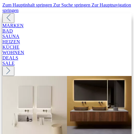
Zum Hauptinhalt springen
Zur Suche springen
Zur Hauptnavigation
springen
MARKEN
BAD
SAUNA
HEIZEN
KÜCHE
WOHNEN
DEALS
SALE