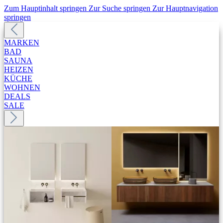
Zum Hauptinhalt springen
Zur Suche springen
Zur Hauptnavigation
springen
MARKEN
BAD
SAUNA
HEIZEN
KÜCHE
WOHNEN
DEALS
SALE