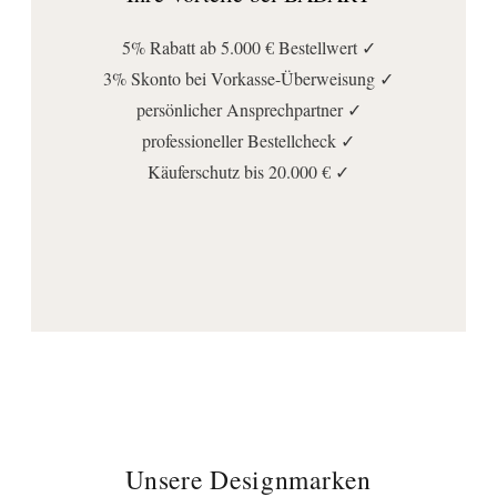
Spannung (Volt):
230
5% Rabatt ab 5.000 € Bestellwert ✓
Anschluss | Montage
3% Skonto bei Vorkasse-Überweisung ✓
Montageart:
persönlicher Ansprechpartner ✓
Wandmontage
professioneller Bestellcheck ✓
Käuferschutz bis 20.000 € ✓
Stromanschlussart:
Direktanschluss
Wichtige Hinweise
Lieferumfang:
Befestigung
, LED Beleuchtung
, Spiegel
, Transformator
Unsere Designmarken