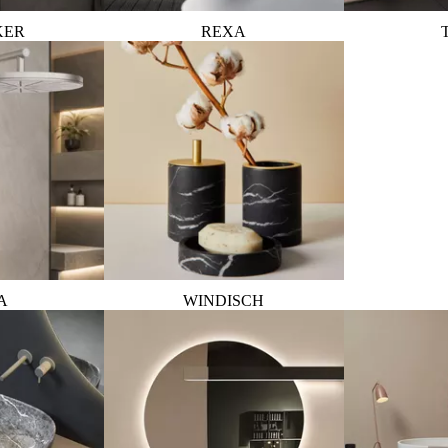
KER
REXA
A
WINDISCH