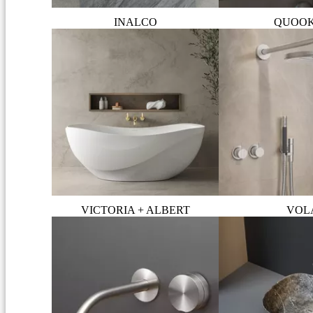
INALCO
QUOO
VICTORIA + ALBERT
VOL