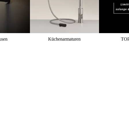
usen
Küchenarmaturen
TO