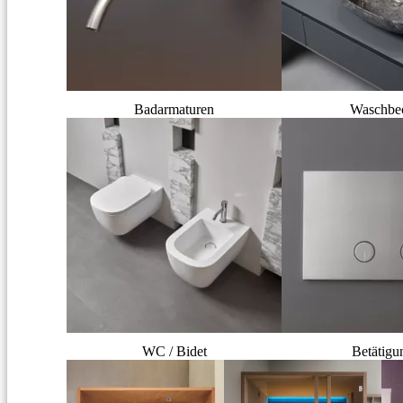
Badarmaturen
Waschbe
WC / Bidet
Betätigu