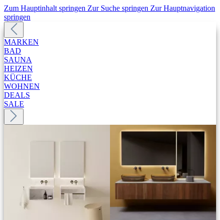
Zum Hauptinhalt springen
Zur Suche springen
Zur Hauptnavigation
springen
MARKEN
BAD
SAUNA
HEIZEN
KÜCHE
WOHNEN
DEALS
SALE