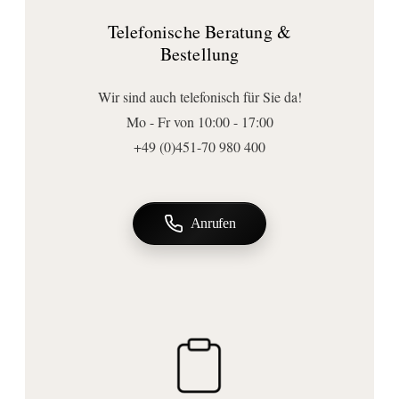
Form:
Telefonische Beratung &
rund
Bestellung
Ausführungen
Armaturenart:
Wir sind auch telefonisch für Sie da!
Eingriffmischer
Mo - Fr von 10:00 - 17:00
Position (Griff):
+49 (0)451-70 980 400
vorne
Verbraucheranzahl:
1 Verbraucher
Anrufen
Anschluss | Montage
Montageart:
Wandmontage