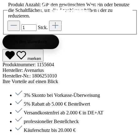
Produkt Anzahl: Gib den gewünschten Wert ein oder benutze
die Schaltflächen, um die Anzahl zu erhöhen oder zu
Kategorie entdecken
Kategorie entdecken
Kategorie entdecken
Kategorie entdecken
Kategorie entdecken
Kategorie entdecken
Kategorie entdecken
Kategorie entdecken
Kategorie entdecken
Kategorie entdecken
Kategorie endecken
Saunen entdecken
Jetzt anfragen
Jetzt anfragen
Jetzt anfragen
Jetzt anfragen
Jetzt anfragen
Jetzt anfragen
Jetzt anfragen
Jetzt shoppen
Jetzt shoppen
Jetzt shoppen
Jetzt shoppen
Jetzt shoppen
Jetzt shoppen
Jetzt shoppen
Jetzt shoppen
Jetzt shoppen
Jetzt shoppen
Jetzt shoppen
Jetzt shoppen
Kategorie entdecken
reduzieren.
Stck.
In den Warenkorb
merken
Produktnummer:
1155604
Hersteller:
Avenarius
Hersteller-Nr.:
1806251010
Ihre Vorteile auf einen Blick
3% Skonto bei Vorkasse-Überweisung
5% Rabatt ab 5.000 € Bestellwert
Versandkostenfrei ab 2.000 € in DE+AT
professioneller Bestellcheck
Käuferschutz bis 20.000 €