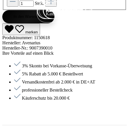
Stck.
Kategorie entdecken
Kategorie entdecken
Kategorie entdecken
Kategorie entdecken
Kategorie entdecken
Kategorie entdecken
Kategorie entdecken
Kategorie entdecken
Kategorie entdecken
Kategorie entdecken
Kategorie endecken
Saunen entdecken
Jetzt anfragen
Jetzt anfragen
Jetzt anfragen
Jetzt anfragen
Jetzt anfragen
Jetzt anfragen
Jetzt anfragen
Jetzt shoppen
Jetzt shoppen
Jetzt shoppen
Jetzt shoppen
Jetzt shoppen
Jetzt shoppen
Jetzt shoppen
Jetzt shoppen
Jetzt shoppen
Jetzt shoppen
Jetzt shoppen
Jetzt shoppen
Kategorie entdecken
In den Warenkorb
merken
Produktnummer:
1150618
Hersteller:
Avenarius
Hersteller-Nr.:
9007390010
Ihre Vorteile auf einen Blick
3% Skonto bei Vorkasse-Überweisung
5% Rabatt ab 5.000 € Bestellwert
Versandkostenfrei ab 2.000 € in DE+AT
professioneller Bestellcheck
Käuferschutz bis 20.000 €