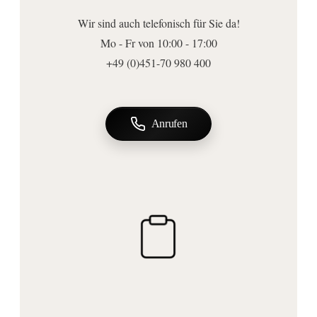
19
Wir sind auch telefonisch für Sie da!
Ausführungen
Mo - Fr von 10:00 - 17:00
Zubehörart:
+49 (0)451-70 980 400
Gleiter für Brausestangen
Anschluss | Montage
Montageart:
Anrufen
Stangenmontage