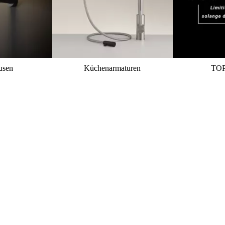
usen
Küchenarmaturen
TO