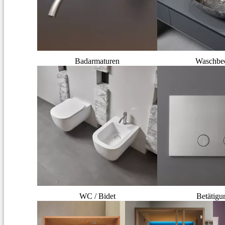
Badarmaturen
Waschbe
WC / Bidet
Betätigu