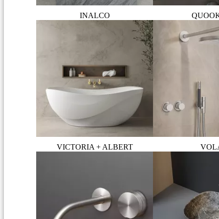
INALCO
QUOO
VICTORIA + ALBERT
VOL