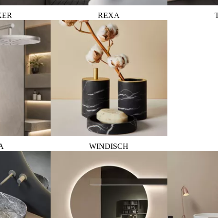
KER
REXA
A
WINDISCH